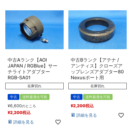
中古Aランク【AOI
中古Bランク【アテナ /
JAPAN / RGBlue】サー
アンティス】クローズア
チライトアダプター
ップレンズアダプター80
RGB-SA01
Nexusポート用
在庫切れ
在庫切れ
中古
送料最適化可能
中古
送料最適化可能
¥
6,600
¥
2,200
税込
のところ
¥
2,200
税込
詳細を見る
詳細を見る