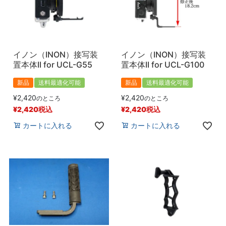
イノン（INON）接写装
イノン（INON）接写装
置本体II for UCL-G55
置本体II for UCL-G100
新品
送料最適化可能
新品
送料最適化可能
¥
2,420
¥
2,420
のところ
のところ
¥
2,420
税込
¥
2,420
税込
カートに入れる
カートに入れる