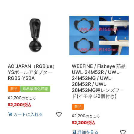
AOIJAPAN（RGBlue）
WEEFINE / Fisheye 部品
YSボールアダプター
UWL-24M52R / UWL-
RGBS-YSBA
24M52MG / UWL-
28M52R / UWL-
新品
送料最適化可能
28M52MG用レンズフー
ド(イモネジ2個付き)
¥
2,200
のところ
¥
2,200
税込
新品
カートに入れる
¥
2,200
のところ
¥
2,200
税込
詳細を見る