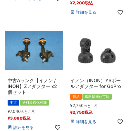
¥
2,200
税込
詳細を見る
中古Aランク【イノン /
イノン（INON）YSボー
INON】Zアダプター x2
ルアダプター for GoPro
個セット
新品
送料最適化可能
中古
送料最適化可能
¥
2,750
のところ
¥
7,040
のところ
¥
2,750
税込
¥
3,080
税込
詳細を見る
詳細を見る