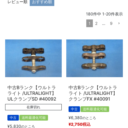
レビュー順
おすすめ順
価格
〜
180
件中
1
-
20
件表示
1
2
…
9
商品タグ
新品
中古
在庫なし商品
在庫なし商品を表示しない
商品番号/JANコード
中古Bランク【ウルトラ
中古Bランク【ウルトラ
ライト /ULTRALIGHT】
ライト /ULTRALIGHT】
予約商品
ULクランプSD #40092
クランプFX #40091
予約商品のみを表示
在庫切れ
中古
送料最適化可能
並び順
¥
6,380
中古
送料最適化可能
のところ
新着順
¥
2,750
税込
¥
5,830
のところ