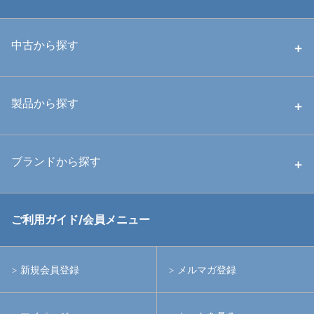
中古から探す
中古ハウジング
製品から探す
中古ストロボ・ライト
ハウジング
ブランドから探す
中古アームシステム
ストロボ
RGBlue
ご利用ガイド/会員メニュー
中古レンズ・フィルター
ライト
イノン
新規会員登録
メルマガ登録
中古ポート・ギア
アームシステム
シーアンドシー