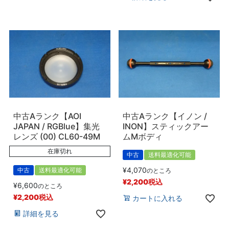
中古Aランク【AOI
中古Aランク【イノン /
JAPAN / RGBlue】集光
INON】スティックアー
レンズ (00) CL60-49M
ムMボディ
在庫切れ
中古
送料最適化可能
¥
4,070
中古
送料最適化可能
のところ
¥
2,200
税込
¥
6,600
のところ
¥
2,200
税込
カートに入れる
詳細を見る