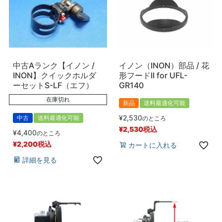
中古Aランク【イノン /
イノン（INON）部品 / 花
INON】クイックホルダ
形フードII for UFL-
ーセットS-LF（エフ）
GR140
在庫切れ
新品
送料最適化可能
¥
2,530
中古
送料最適化可能
のところ
¥
2,530
税込
¥
4,400
のところ
¥
2,200
税込
カートに入れる
詳細を見る