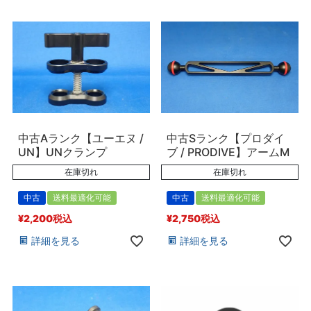
中古Aランク【ユーエヌ /
中古Sランク【プロダイ
UN】UNクランプ
ブ / PRODIVE】アームM
在庫切れ
在庫切れ
中古
送料最適化可能
中古
送料最適化可能
¥
2,200
税込
¥
2,750
税込
詳細を見る
詳細を見る