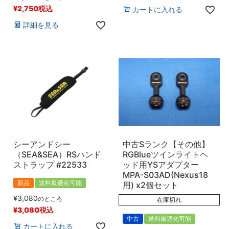
登録順
¥
2,750
税込
カートに入れる
価格が安い順
価格が高い順
詳細を見る
優先度順
レビュー順
キーワードヒット順
検索
シーアンドシー
中古Sランク【その他】
（SEA&SEA）RSハンド
RGBlueツインライトヘ
ストラップ #22533
ッド用YSアダプター
MPA-S03AD(Nexus18
新品
送料最適化可能
用) x2個セット
¥
3,080
のところ
在庫切れ
¥
3,080
税込
中古
送料最適化可能
カートに入れる