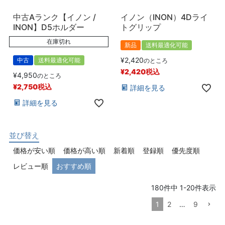
中古Aランク【イノン /
イノン（INON）4Dライ
INON】D5ホルダー
トグリップ
在庫切れ
新品
送料最適化可能
¥
2,420
中古
送料最適化可能
のところ
¥
2,420
税込
¥
4,950
のところ
¥
2,750
税込
詳細を見る
詳細を見る
並び替え
価格が安い順
価格が高い順
新着順
登録順
優先度順
レビュー順
おすすめ順
180
件中
1
-
20
件表示
1
2
…
9