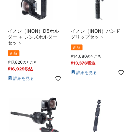
イノン（INON）D5ホル
イノン（INON）ハンド
ダー ＋ レンズホルダー
グリップセット
セット
新品
新品
¥
14,080
のところ
¥
17,820
のところ
¥
13,376
税込
¥
16,929
税込
詳細を見る
詳細を見る