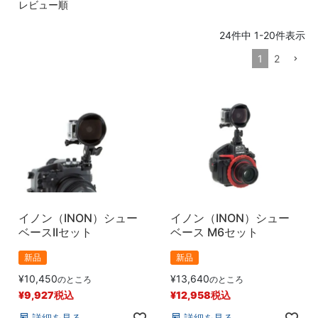
レビュー順
24
件中
1
-
20
件表示
1
2
イノン（INON）シュー
イノン（INON）シュー
ベースIIセット
ベース M6セット
新品
新品
¥
10,450
¥
13,640
のところ
のところ
¥
9,927
税込
¥
12,958
税込
詳細を見る
詳細を見る