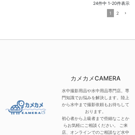
24
件中
1
-
20
件表示
1
2
カメカメCAMERA
水中撮影用品や水中用品専門店。専
門知識でお悩みを解決します。陸上
から水中まで撮影依頼もお待ちして
おります。
初心者から上級者まで些細なことか
らお気軽にご相談ください。 ご来
店、オンラインでのご相談など水中