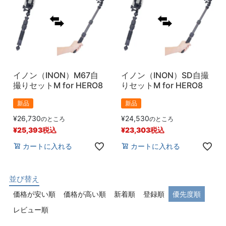
イノン（INON）M67自
イノン（INON）SD自撮
撮りセットM for HERO8
りセットM for HERO8
新品
新品
¥
26,730
¥
24,530
のところ
のところ
¥
25,393
税込
¥
23,303
税込
カートに入れる
カートに入れる
並び替え
価格が安い順
価格が高い順
新着順
登録順
優先度順
レビュー順