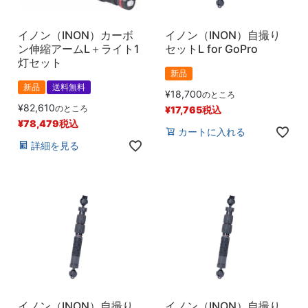
イノン（INON）カーボ
イノン（INON）自撮り
ン伸縮アームL＋ライト1
セットL for GoPro
灯セット
新品
新品
送料無料
¥
18,700
のところ
¥
82,610
のところ
¥
17,765
税込
¥
78,479
税込
カートに入れる
詳細を見る
イノン（INON）自撮り
イノン（INON）自撮り