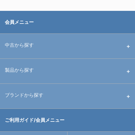
会員メニュー
中古から探す
中古ハウジング
製品から探す
中古ストロボ・ライト
ハウジング
ブランドから探す
中古アームシステム
ストロボ
RGBlue
ご利用ガイド/会員メニュー
中古レンズ・フィルター
ライト