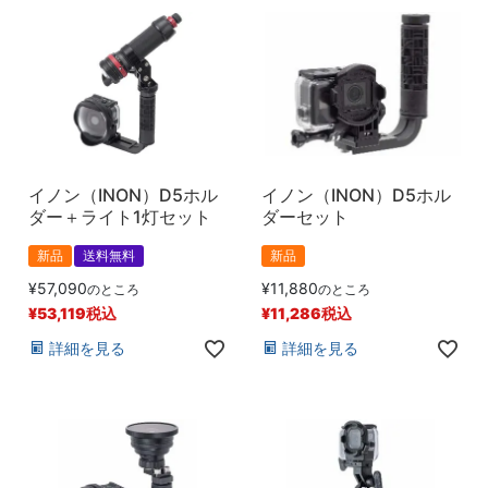
イノン（INON）D5ホル
イノン（INON）D5ホル
ダー＋ライト1灯セット
ダーセット
新品
送料無料
新品
¥
57,090
¥
11,880
のところ
のところ
¥
53,119
税込
¥
11,286
税込
詳細を見る
詳細を見る