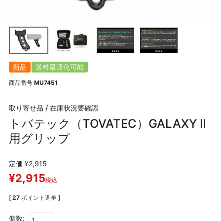
新品
送料最適化可能
商品番号
MU7451
取り寄せ品 / 在庫状況要確認
トバテック（TOVATEC）GALAXY Ⅱ
用グリップ
定価
¥
2,915
¥
2,915
税込
[
27
ポイント進呈 ]