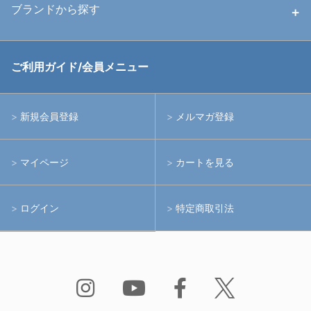
ハウジング
ブランドから探す
中古アームシステム
ストロボ
RGBlue
ご利用ガイド/会員メニュー
中古レンズ・フィルター
ライト
イノン
新規会員登録
メルマガ登録
中古ポート・ギア
アームシステム
シーアンドシー
マイページ
カートを見る
中古水中用品
アクションカメラ(GoPro等)
フィッシュアイ
ログイン
特定商取引法
水中用品
ノーティカム
Bism