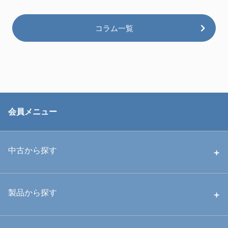
コラム一覧
会員メニュー
中古から探す
中古ハウジング
製品から探す
中古ストロボ・ライト