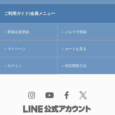
中古アームシステム
ストロボ
RGBlue
ご利用ガイド/会員メニュー
中古レンズ・フィルター
ライト
イノン
新規会員登録
メルマガ登録
中古ポート・ギア
アームシステム
シーアンドシー
マイページ
カートを見る
中古水中用品
アクションカメラ(GoPro等)
フィッシュアイ
ログイン
特定商取引法
水中用品
ノーティカム
Bism