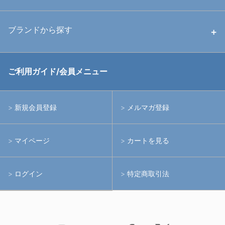
中古ストロボ・ライト
ハウジング
ブランドから探す
中古アームシステム
ストロボ
RGBlue
ご利用ガイド/会員メニュー
中古レンズ・フィルター
ライト
イノン
新規会員登録
メルマガ登録
中古ポート・ギア
アームシステム
シーアンドシー
マイページ
カートを見る
中古水中用品
アクションカメラ(GoPro等)
フィッシュアイ
ログイン
特定商取引法
水中用品
ノーティカム