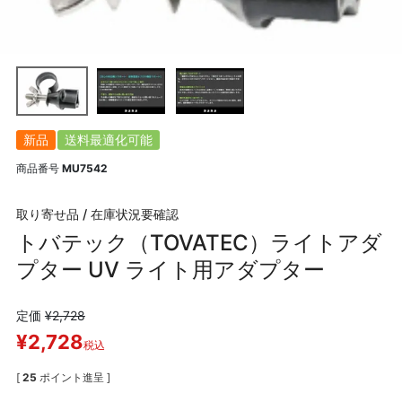
新品
送料最適化可能
商品番号
MU7542
取り寄せ品 / 在庫状況要確認
トバテック（TOVATEC）ライトアダ
プター UV ライト用アダプター
定価
¥
2,728
¥
2,728
税込
[
25
ポイント進呈 ]