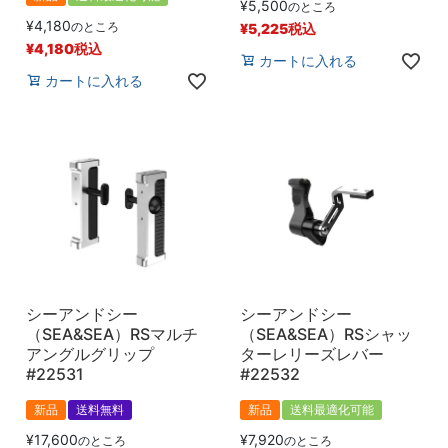
¥
5,500
のところ
¥
4,180
のところ
¥
5,225
税込
¥
4,180
税込
カートに入れる
カートに入れる
シーアンドシー
シーアンドシー
（SEA&SEA）RSマルチ
（SEA&SEA）RSシャッ
アングルグリップ
ターレリーズレバー
#22531
#22532
新品
送料無料
新品
送料最適化可能
¥
17,600
¥
7,920
のところ
のところ