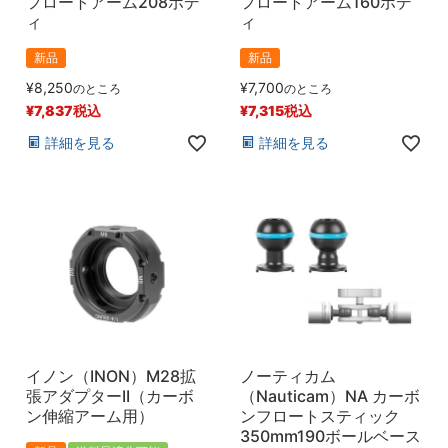
フロートアーム208ボデ
フロートアーム160ボデ
ィ
ィ
新品
新品
¥
8,250
¥
7,700
のところ
のところ
¥
7,837
税込
¥
7,315
税込
詳細を見る
詳細を見る
イノン（INON）M28拡
ノーティカム
張アダプターII（カーボ
（Nauticam）NA カーボ
ン伸縮アーム用）
ンフロートスティック
350mm190ボールベース