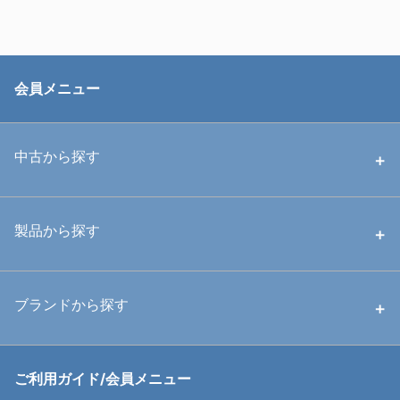
会員メニュー
中古から探す
中古ハウジング
製品から探す
中古ストロボ・ライト
ハウジング
ブランドから探す
中古アームシステム
ストロボ
RGBlue
ご利用ガイド/会員メニュー