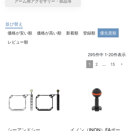
アーム用アクセサリー・部品等
並び替え
価格が安い順
価格が高い順
新着順
登録順
優先度順
レビュー順
295
件中
1
-
20
件表示
1
2
…
15
シーアンドシー
イノン（INON）FAボー