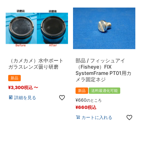
（カメカメ）水中ポート
部品 / フィッシュアイ
ガラスレンズ曇り研磨
（Fisheye）FIX
SystemFrame PT01用カ
新品
メラ固定ネジ
¥
3,300
税込
〜
新品
送料最適化可能
詳細を見る
¥
660
のところ
¥
660
税込
カートに入れる