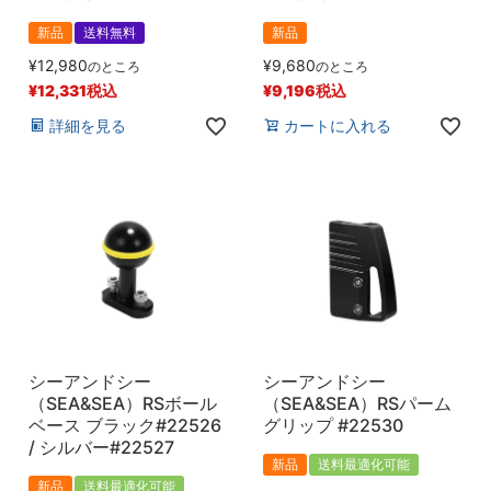
新品
送料無料
新品
¥
12,980
¥
9,680
のところ
のところ
¥
12,331
税込
¥
9,196
税込
詳細を見る
カートに入れる
シーアンドシー
シーアンドシー
（SEA&SEA）RSボール
（SEA&SEA）RSパーム
ベース ブラック#22526
グリップ #22530
/ シルバー#22527
新品
送料最適化可能
新品
送料最適化可能