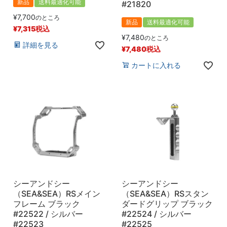
新品
送料最適化可能
#21820
¥
7,700
のところ
新品
送料最適化可能
¥
7,315
税込
¥
7,480
のところ
詳細を見る
¥
7,480
税込
カートに入れる
シーアンドシー
シーアンドシー
（SEA&SEA）RSメイン
（SEA&SEA）RSスタン
フレーム ブラック
ダードグリップ ブラック
#22522 / シルバー
#22524 / シルバー
#22523
#22525