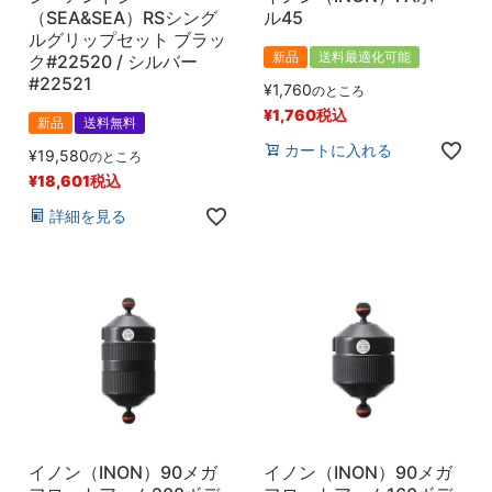
（SEA&SEA）RSシング
ル45
ルグリップセット ブラッ
新品
送料最適化可能
ク#22520 / シルバー
#22521
¥
1,760
のところ
¥
1,760
税込
新品
送料無料
カートに入れる
¥
19,580
のところ
¥
18,601
税込
詳細を見る
イノン（INON）90メガ
イノン（INON）90メガ