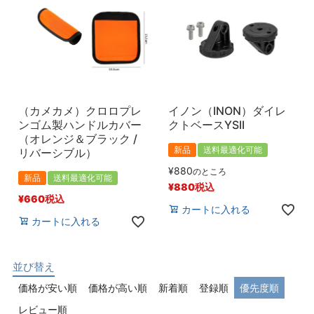
（カメカメ）クロロプレ
イノン（INON）ダイレ
ンゴム製ハンドルカバー
クトベースYSII
（オレンジ＆ブラック /
新品
送料最適化可能
リバーシブル）
¥
880
のところ
新品
送料最適化可能
¥
880
税込
¥
660
税込
カートに入れる
カートに入れる
並び替え
価格が安い順
価格が高い順
新着順
登録順
優先度順
レビュー順