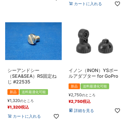
カートに入れる
シーアンドシー
イノン（INON）YSボー
（SEA&SEA）RS固定ね
ルアダプター for GoPro
じ #22535
新品
送料最適化可能
新品
送料最適化可能
¥
2,750
のところ
¥
1,320
のところ
¥
2,750
税込
¥
1,320
税込
詳細を見る
カートに入れる