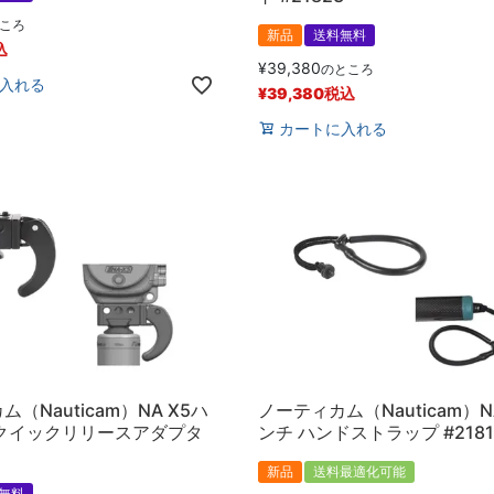
ころ
新品
送料無料
込
¥
39,380
のところ
入れる
¥
39,380
税込
カートに入れる
（Nauticam）NA X5ハ
ノーティカム（Nauticam）NA
 クイックリリースアダプタ
ンチ ハンドストラップ #2181
新品
送料最適化可能
無料