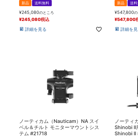
新品
送料無料
新品
送料
¥
245,080
¥
547,800
のところ
の
¥
245,080
税込
¥
547,800
詳細を見る
詳細を見
ノーティカム（Nauticam）NA スイ
ノーティカム
ベル＆チルト モニターマウントシス
Shinobi
テム #21718
Shinobi I