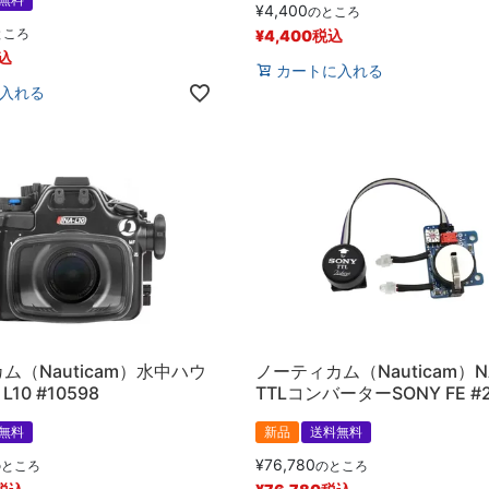
¥
4,400
のところ
ところ
¥
4,400
税込
込
カートに入れる
入れる
ム（Nauticam）水中ハウ
ノーティカム（Nauticam）NA
L10 #10598
TTLコンバーターSONY FE #2
無料
新品
送料無料
¥
76,780
のところ
のところ