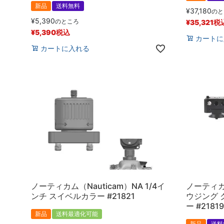
新品
送料無料
¥
37,180
のと
¥
5,390
のところ
¥
35,321
税
¥
5,390
税込
カートに
カートに入れる
ノーティカム（Nauticam）NA 1/4イ
ノーティカム
ンチ スイベルカラー #21821
ウジング
ー #21819
新品
送料最適化可能
新品
送料