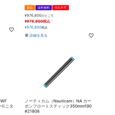
新品
送料無料
代引不可
¥
976,800
のところ
¥
976,800
税込
¥
976,800
税込
詳細を見る
WF
ノーティカム（Nauticam）NA カー
水中モニタ
ボンフロートスティック350mm190
#21808