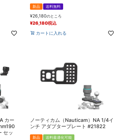
新品
送料無料
¥
26,180
のところ
¥
26,180
税込
カートに入れる
A カー
ノーティカム（Nauticam）NA 1/4イ
m190
ンチ アダプタープレート #21822
ー セッ
新品
送料最適化可能