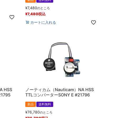
¥
7,480
のところ
¥
7,480
税込
カートに入れる
 HSS
ノーティカム（Nauticam）NA HSS
1795
TTLコンバーターSONY E #21796
新品
送料無料
¥
76,780
のところ