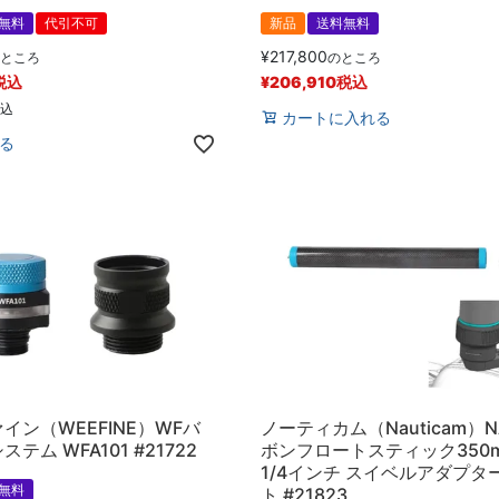
無料
代引不可
新品
送料無料
¥
217,800
ところ
のところ
税込
¥
206,910
税込
込
カートに入れる
る
イン（WEEFINE）WFバ
ノーティカム（Nauticam）N
テム WFA101 #21722
ボンフロートスティック350m
1/4インチ スイベルアダプタ
無料
ト #21823