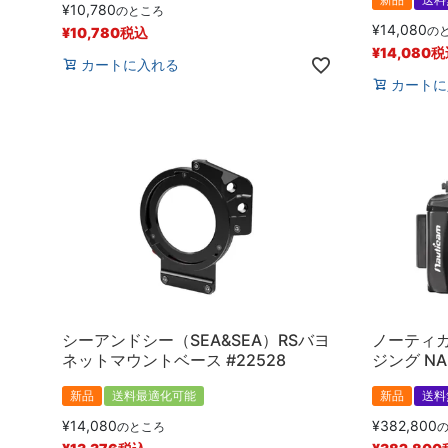
¥
10,780
のところ
¥
14,080
の
¥
10,780
税込
¥
14,080
税
カートに入れる
カートに
シーアンドシー（SEA&SEA）RSバヨ
ノーティカ
ネットマウントベース #22528
ジング NA 
新品
送料最適化可能
新品
送料
¥
14,080
¥
382,800
のところ