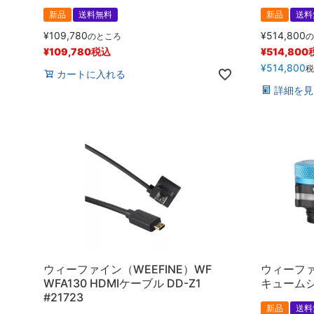
新品
送料無料
新品
送料
¥
109,780
¥
514,800
のところ
の
¥
109,780
税込
¥
514,800
¥
514,800
税
カートに入れる
詳細を見
ウィーファイン（WEEFINE）WF
ウィーファ
WFA130 HDMIケーブル DD-Z1
キュームシス
#21723
新品
送料