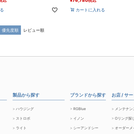
税込
¥
76,780
税込
る
カートに入れる
優先度順
レビュー順
製品から探す
ブランドから探す
お店 / サ
ハウジング
RGBlue
メンテナン
ストロボ
イノン
Oリング探
ライト
シーアンドシー
オーダーメ