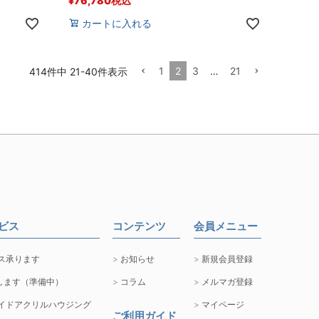
¥
76,780
税込
カートに入れる
1
2
3
…
21
414
件中
21
-
40
件表示
ービス
コンテンツ
会員メニュー
ス承ります
お知らせ
新規会員登録
します（準備中）
コラム
メルマガ登録
イドアクリルハウジング
マイページ
ご利用ガイド