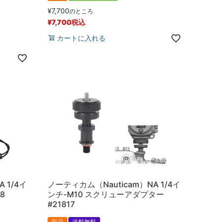
¥
7,700
のところ
¥
7,700
税込
カートに入れる
 1/4イ
ノーティカム（Nauticam）NA 1/4イ
8
ンチ-M10 スクリューアダプター
#21817
新品
送料無料