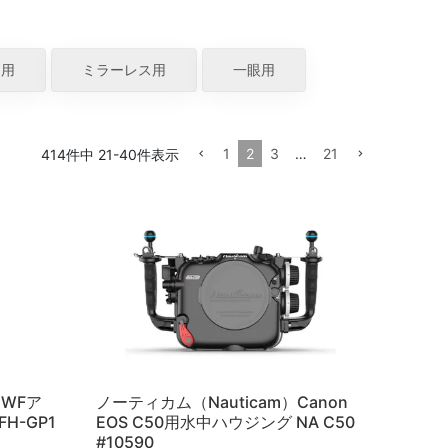
ラ用
ミラーレス用
一眼用
1
2
3
…
21
414
件中
21
-
40
件表示
）WFア
ノーティカム（Nauticam）Canon
H-GP1
EOS C50用水中ハウジング NA C50
#10590