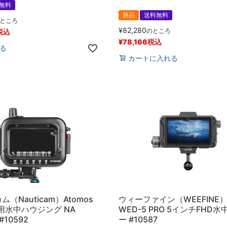
無料
新品
送料無料
ところ
¥
82,280
のところ
税込
¥
78,166
税込
る
カートに入れる
（Nauticam）Atomos
ウィーファイン（WEEFINE）
 II用水中ハウジング NA
WED-5 PRO 5インチFHD
I #10592
ー #10587