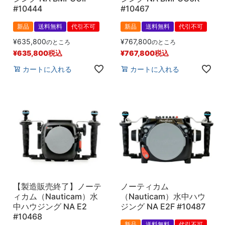
#10444
#10467
新品
送料無料
代引不可
新品
送料無料
代引不可
¥
635,800
¥
767,800
のところ
のところ
¥
635,800
税込
¥
767,800
税込
カートに入れる
カートに入れる
【製造販売終了】ノーテ
ノーティカム
ィカム（Nauticam）水
（Nauticam）水中ハウ
中ハウジング NA E2
ジング NA E2F #10487
#10468
新品
送料無料
代引不可