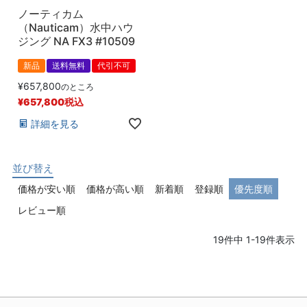
ノーティカム
（Nauticam）水中ハウ
ジング NA FX3 #10509
新品
送料無料
代引不可
¥
657,800
のところ
¥
657,800
税込
詳細を見る
並び替え
価格が安い順
価格が高い順
新着順
登録順
優先度順
レビュー順
19
件中
1
-
19
件表示