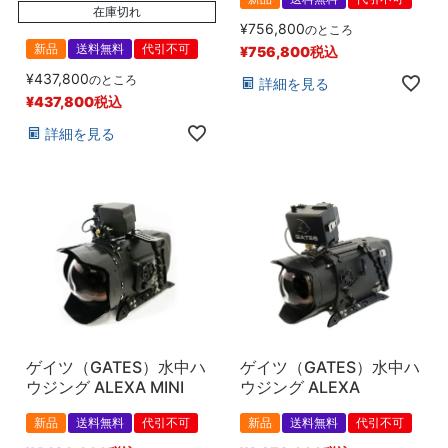
在庫切れ
¥
756,800
のところ
新品
送料無料
代引不可
¥
756,800
税込
¥
437,800
のところ
詳細を見る
¥
437,800
税込
詳細を見る
ゲイツ（GATES）水中ハ
ゲイツ（GATES）水中ハ
ウジング ALEXA MINI
ウジング ALEXA
新品
送料無料
代引不可
新品
送料無料
代引不可