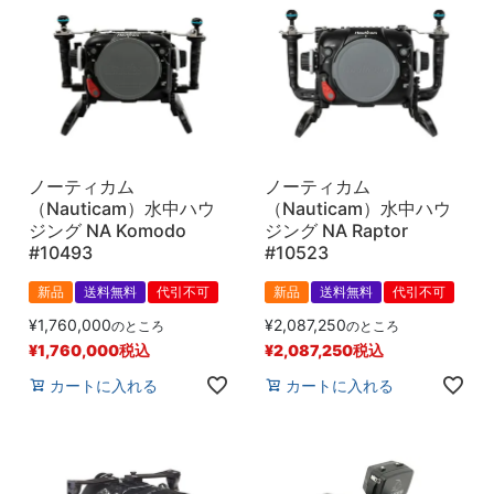
ノーティカム
ノーティカム
（Nauticam）水中ハウ
（Nauticam）水中ハウ
ジング NA Komodo
ジング NA Raptor
#10493
#10523
新品
送料無料
代引不可
新品
送料無料
代引不可
¥
1,760,000
¥
2,087,250
のところ
のところ
¥
1,760,000
税込
¥
2,087,250
税込
カートに入れる
カートに入れる