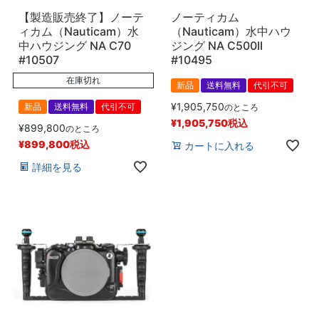
【製造販売終了】ノーテ
ノーティカム
ィカム（Nauticam）水
（Nauticam）水中ハウ
中ハウジング NA C70
ジング NA C500II
#10507
#10495
在庫切れ
新品
送料無料
代引不可
¥
1,905,750
新品
送料無料
代引不可
のところ
¥
1,905,750
税込
¥
899,800
のところ
¥
899,800
税込
カートに入れる
詳細を見る