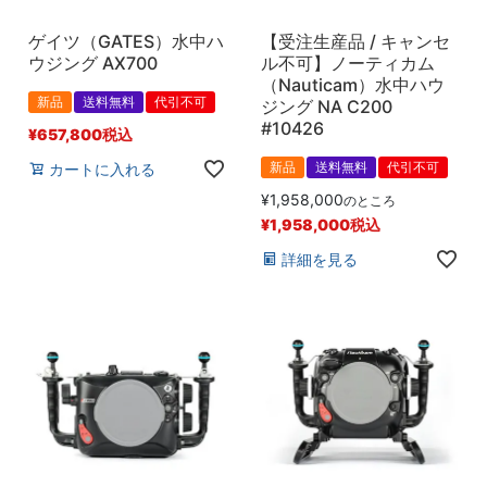
ゲイツ（GATES）水中ハ
【受注生産品 / キャンセ
ウジング AX700
ル不可】ノーティカム
（Nauticam）水中ハウ
新品
送料無料
代引不可
ジング NA C200
#10426
¥
657,800
税込
新品
送料無料
代引不可
カートに入れる
¥
1,958,000
のところ
¥
1,958,000
税込
詳細を見る