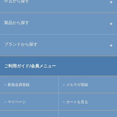
中古から探す
中古ハウジング
製品から探す
中古ストロボ・ライト
ハウジング
ブランドから探す
中古アームシステム
ストロボ
RGBlue
ご利用ガイド/会員メニュー
中古レンズ・フィルター
ライト
イノン
新規会員登録
メルマガ登録
中古ポート・ギア
アームシステム
シーアンドシー
マイページ
カートを見る
中古水中用品
アクションカメラ(GoPro等)
フィッシュアイ