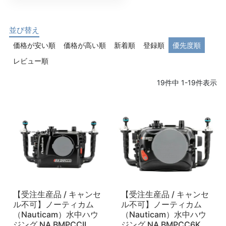
並び替え
価格が安い順
価格が高い順
新着順
登録順
優先度順
レビュー順
19
件中
1
-
19
件表示
【受注生産品 / キャンセ
【受注生産品 / キャンセ
ル不可】ノーティカム
ル不可】ノーティカム
（Nauticam）水中ハウ
（Nauticam）水中ハウ
ジング NA BMPCCII
ジング NA BMPCC6K