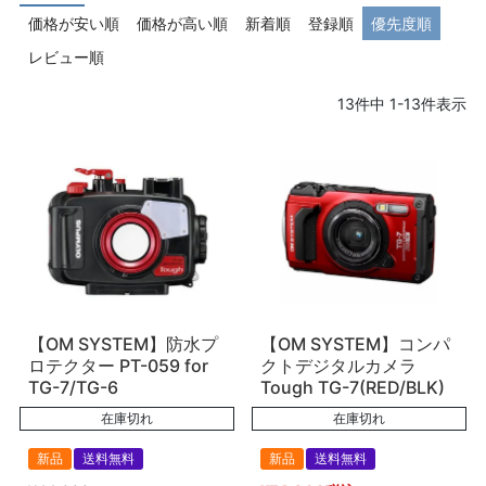
価格が安い順
価格が高い順
新着順
登録順
優先度順
レビュー順
13
件中
1
-
13
件表示
【OM SYSTEM】防水プ
【OM SYSTEM】コンパ
ロテクター PT-059 for
クトデジタルカメラ
TG-7/TG-6
Tough TG-7(RED/BLK)
在庫切れ
在庫切れ
新品
送料無料
新品
送料無料