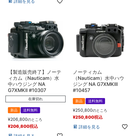
詳細を見る
【製造販売終了】ノーテ
ノーティカム
ィカム（Nauticam）水
（Nauticam）水中ハウ
中ハウジング NA
ジング NA G7XMKIII
G7XMKII #10307
#10457
在庫切れ
新品
送料無料
¥
250,800
新品
送料無料
のところ
¥
250,800
税込
¥
206,800
のところ
¥
206,800
税込
詳細を見る
詳細を見る