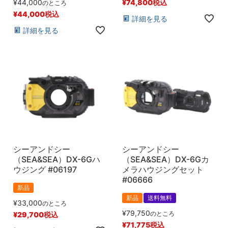
¥
44,000
¥
74,800
税込
のところ
¥
44,000
税込
詳細を見る
詳細を見る
シーアンドシー
シーアンドシー
（SEA&SEA）DX-6Gハ
（SEA&SEA）DX-6Gカ
ウジング #06197
メラハウジングセット
#06666
新品
新品
送料無料
¥
33,000
のところ
¥
79,750
のところ
¥
29,700
税込
¥
71,775
税込