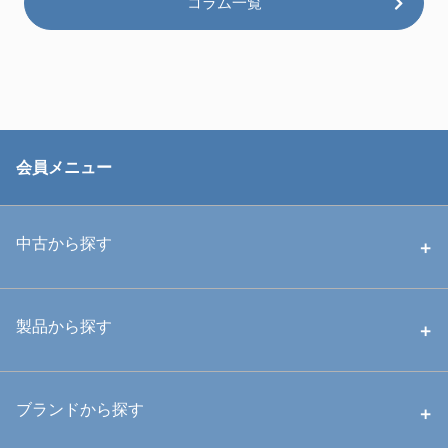
コラム一覧
会員メニュー
中古から探す
中古ハウジング
製品から探す
中古ストロボ・ライト
ハウジング
ブランドから探す