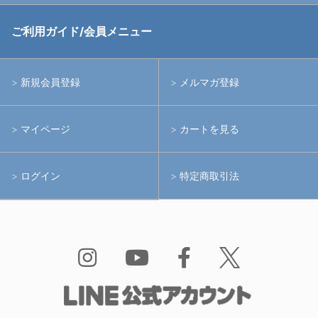
中古アームシステム
ストロボ
RGBlue
ご利用ガイド/会員メニュー
中古レンズ・フィルター
ライト
イノン
新規会員登録
メルマガ登録
中古ポート・ギア
アームシステム
シーアンドシー
マイページ
カートを見る
中古水中用品
アクションカメラ(GoPro等)
フィッシュアイ
ログイン
特定商取引法
水中用品
ノーティカム
Bism