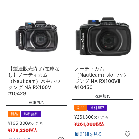
【製造販売終了/在庫な
ノーティカム
し】ノーティカム
（Nauticam）水中ハウ
（Nauticam）水中ハウ
ジング NA RX100VII
ジング NA RX100VI
#10456
#10429
在庫切れ
在庫切れ
新品
送料無料
新品
送料無料
¥
261,800
のところ
¥
195,800
のところ
¥
261,800
税込
¥
176,220
税込
詳細を見る