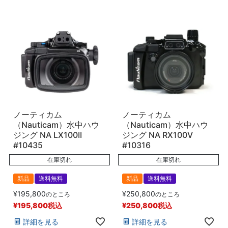
ノーティカム
ノーティカム
（Nauticam）水中ハウ
（Nauticam）水中ハウ
ジング NA LX100II
ジング NA RX100V
#10435
#10316
在庫切れ
在庫切れ
新品
送料無料
新品
送料無料
¥
195,800
¥
250,800
のところ
のところ
¥
195,800
税込
¥
250,800
税込
詳細を見る
詳細を見る