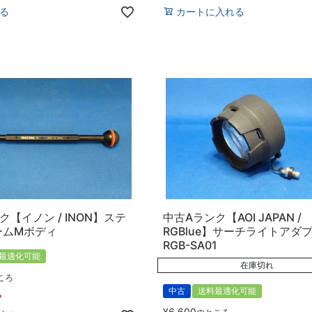
る
カートに入れる
ク【イノン / INON】ステ
中古Aランク【AOI JAPAN /
ームMボディ
RGBlue】サーチライトアダ
RGB-SA01
最適化可能
在庫切れ
ころ
中古
送料最適化可能
込
¥
6,600