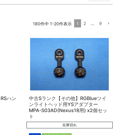
1
2
…
9
180
件中
1
-
20
件表示
順
価格が高い順
優先度順
レビュー順
）RSハン
中古Sランク【その他】RGBlueツイ
ンライトヘッド用YSアダプター
MPA-S03AD(Nexus18用) x2個セッ
ト
在庫切れ