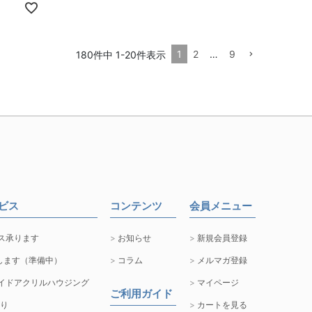
1
2
…
9
180
件中
1
-
20
件表示
ービス
コンテンツ
会員メニュー
ス承ります
お知らせ
新規会員登録
します（準備中）
コラム
メルマガ登録
イドアクリルハウジング
マイページ
ご利用ガイド
取り
カートを見る