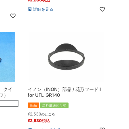
詳細を見る
N】クイ
イノン（INON）部品 / 花形フードII
エフ）
for UFL-GR140
新品
送料最適化可能
¥
2,530
のところ
¥
2,530
税込