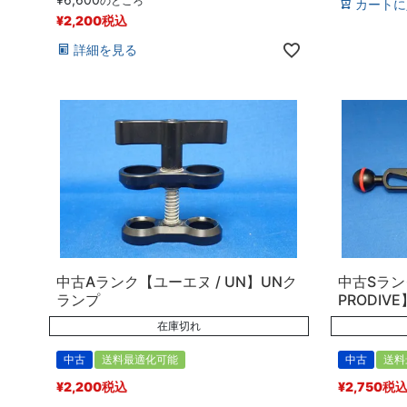
のところ
カートに
¥
2,200
税込
詳細を見る
中古Aランク【ユーエヌ / UN】UNク
中古Sラン
ランプ
PRODIV
在庫切れ
中古
送料最適化可能
中古
送料
¥
2,200
税込
¥
2,750
税