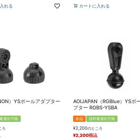
入れる
カートに入れる
NON）YSボールアダプター
AOIJAPAN（RGBlue）YS
プター RGBS-YSBA
最適化可能
新品
送料最適化可能
¥
2,200
ころ
のところ
込
¥
2,200
税込