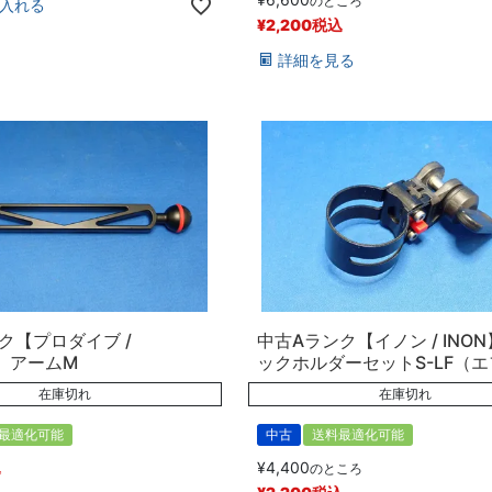
のところ
入れる
¥
2,200
税込
詳細を見る
ク【プロダイブ /
中古Aランク【イノン / INO
E】アームM
ックホルダーセットS-LF（
在庫切れ
在庫切れ
最適化可能
中古
送料最適化可能
込
¥
4,400
のところ