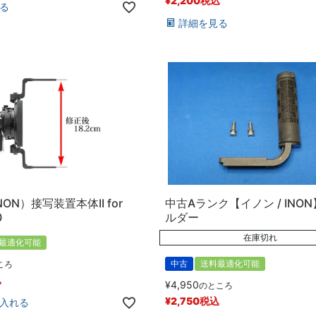
¥
2,200
税込
る
詳細を見る
ON）接写装置本体II for
中古Aランク【イノン / INON
0
ルダー
在庫切れ
最適化可能
中古
送料最適化可能
ころ
込
¥
4,950
のところ
¥
2,750
税込
入れる