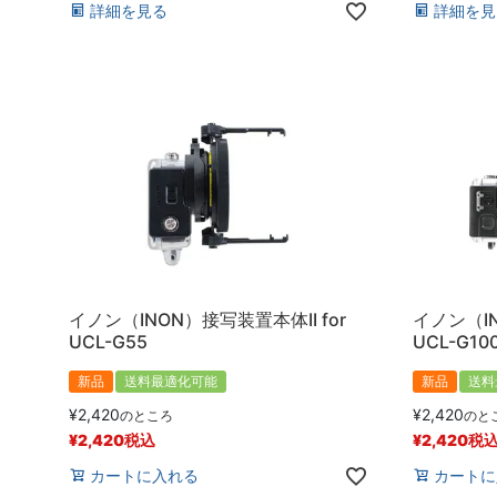
詳細を見る
詳細を見
イノン（INON）接写装置本体II for
イノン（IN
UCL-G55
UCL-G10
新品
送料最適化可能
新品
送料
¥
2,420
¥
2,420
のところ
のと
¥
2,420
税込
¥
2,420
税
カートに入れる
カートに