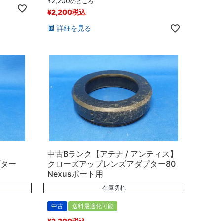
¥
2,200
のところ
¥
2,200
税込
詳細を見る
中古Bランク【アテナ / アンティス】
プター
クローズアップレンズアダプター80
Nexusポート用
在庫切れ
中古
送料最適化可能
¥
2,200
税込