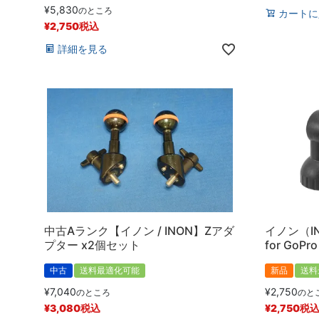
¥
5,830
のところ
カートに
¥
2,750
税込
詳細を見る
中古Aランク【イノン / INON】Zアダ
イノン（I
プター x2個セット
for GoPro
中古
送料最適化可能
新品
送料
¥
7,040
¥
2,750
のところ
のと
¥
3,080
税込
¥
2,750
税