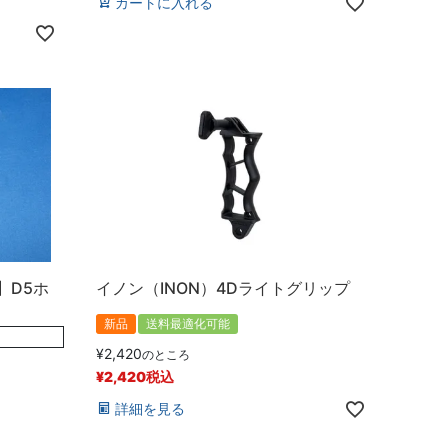
カートに入れる
】D5ホ
イノン（INON）4Dライトグリップ
新品
送料最適化可能
¥
2,420
のところ
¥
2,420
税込
詳細を見る