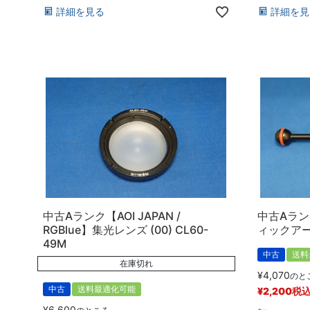
詳細を見る
詳細を見
中古Aランク【AOI JAPAN /
中古Aラン
RGBlue】集光レンズ (00) CL60-
ィックア
49M
中古
送料
在庫切れ
¥
4,070
のと
中古
送料最適化可能
¥
2,200
税
¥
6,600