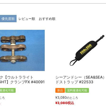
在庫なし商品
在庫なし商品を表示しない
優先度順
レビュー順
おすすめ順
商品番号/JANコード
予約商品
予約商品のみを表示
並び順
新着順
登録順
価格が安い
キーワードヒット順
ンク【ウルトラライト
シーアンドシー（SEA&SEA
IGHT】クランプFX #40091
ドストラップ #22533
最適化可能
新品
送料最適化可能
検索
¥
3,080
ころ
のところ
込
¥
3,080
税込