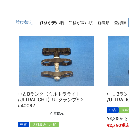
キーワード
並び替え
価格が安い順
価格が高い順
新着順
登録順
価格
〜
商品タグ
新品
中古
中古Bランク【ウルトラライト
中古Bラ
/ULTRALIGHT】ULクランプSD
/ULTRAL
#40092
中古
送料
在庫切れ
¥
6,380
のと
中古
送料最適化可能
¥
2,750
税