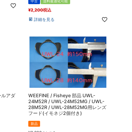
中古
送料最適化可能
¥
2,200
税込
詳細を見る
ボールアダ
WEEFINE / Fisheye 部品 UWL-
24M52R / UWL-24M52MG / UWL-
28M52R / UWL-28M52MG用レンズ
フード(イモネジ2個付き)
新品