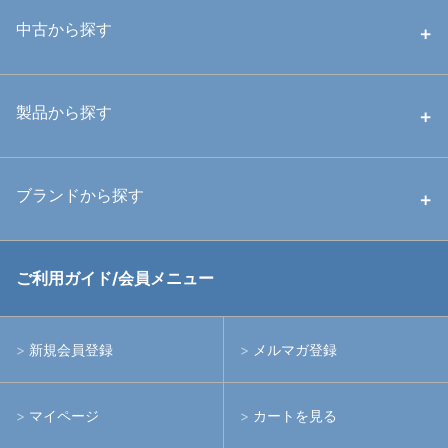
中古から探す
中古ハウジング
製品から探す
中古ストロボ・ライト
ハウジング
ブランドから探す
中古アームシステム
ストロボ
RGBlue
ご利用ガイド/会員メニュー
中古レンズ・フィルター
ライト
イノン
新規会員登録
メルマガ登録
中古ポート・ギア
アームシステム
シーアンドシー
マイページ
カートを見る
中古水中用品