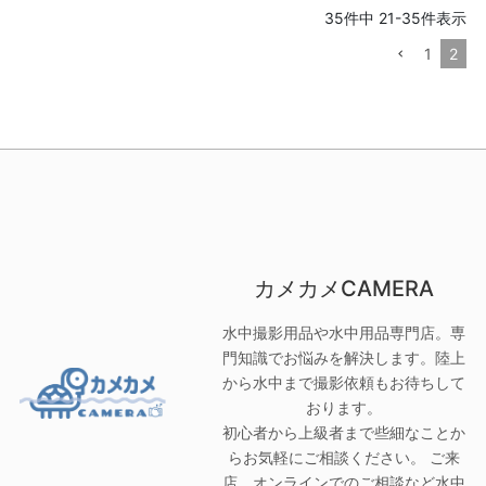
35
件中
21
-
35
件表示
1
2
カメカメCAMERA
水中撮影用品や水中用品専門店。専
門知識でお悩みを解決します。陸上
から水中まで撮影依頼もお待ちして
おります。
初心者から上級者まで些細なことか
らお気軽にご相談ください。 ご来
店、オンラインでのご相談など水中