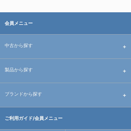
会員メニュー
中古から探す
中古ハウジング
製品から探す
中古ストロボ・ライト
ハウジング
ブランドから探す
中古アームシステム
ストロボ
RGBlue
ご利用ガイド/会員メニュー
中古レンズ・フィルター