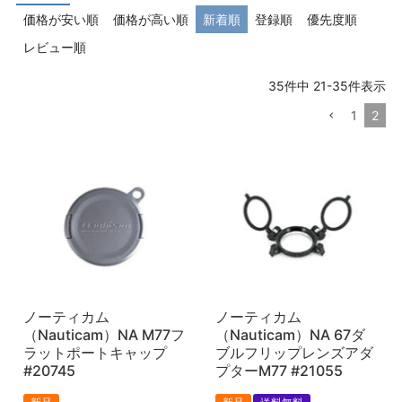
価格が安い順
価格が高い順
新着順
登録順
優先度順
レビュー順
35
件中
21
-
35
件表示
1
2
ノーティカム
ノーティカム
（Nauticam）NA M77フ
（Nauticam）NA 67ダ
ラットポートキャップ
ブルフリップレンズアダ
#20745
プターM77 #21055