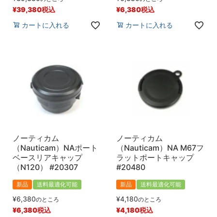
¥
39,380
税込
¥
6,380
税込
カートに入れる
カートに入れる
ノーティカム
ノーティカム
（Nauticam）NAポート
（Nauticam）NA M67フ
ベースリアキャップ
ラットポートキャップ
（N120） #20307
#20480
新品
送料最適化可能
新品
送料最適化可能
¥
6,380
¥
4,180
のところ
のところ
¥
6,380
税込
¥
4,180
税込