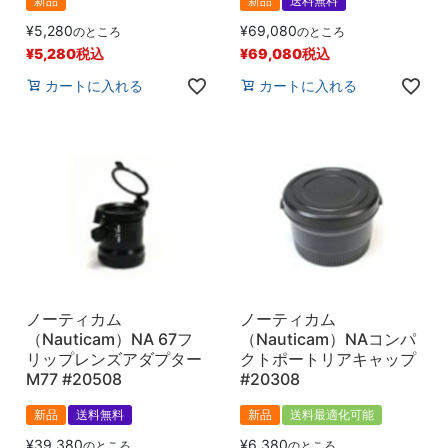
新品
新品
送料無料
¥
5,280
¥
69,080
のところ
のところ
¥
5,280
税込
¥
69,080
税込
カートに入れる
カートに入れる
ノーティカム
ノーティカム
（Nauticam）NA 67フ
（Nauticam）NAコンパ
リップレンズアダプター
クトポートリアキャップ
M77 #20508
#20308
新品
送料無料
新品
送料最適化可能
¥
39,380
¥
6,380
のところ
のところ