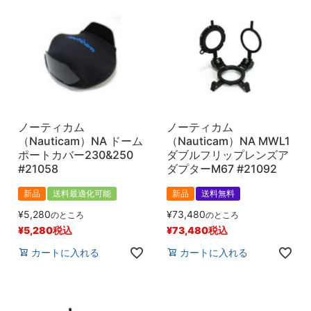
ノーティカム
ノーティカム
（Nauticam）NA ドーム
（Nauticam）NA MWL1
ポートカバー230&250
ダブルフリップレンズア
#21058
ダプターM67 #21092
新品
送料最適化可能
新品
送料無料
¥
5,280
¥
73,480
のところ
のところ
¥
5,280
税込
¥
73,480
税込
カートに入れる
カートに入れる