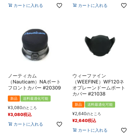
カートに入れる
カートに入れる
ノーティカム
ウィーファイン
（Nauticam）NAポート
（WEEFINE）WF120ネ
フロントカバー #20309
オプレーンドームポート
カバー #21038
新品
送料最適化可能
新品
送料最適化可能
¥
3,080
のところ
¥
2,640
のところ
¥
3,080
税込
¥
2,640
税込
カートに入れる
カートに入れる