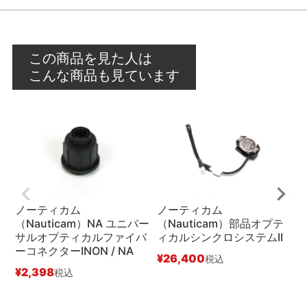
この商品を見た人は
こんな商品も見ています
ノーティカム
ノーティカム
（Nauticam）NA ユニバー
（Nauticam）部品オプテ
（
サルオプティカルファイバ
ィカルシンクロシステムII
ー
ーコネクターINON / NA
¥
26,400
¥
税込
¥
2,398
税込