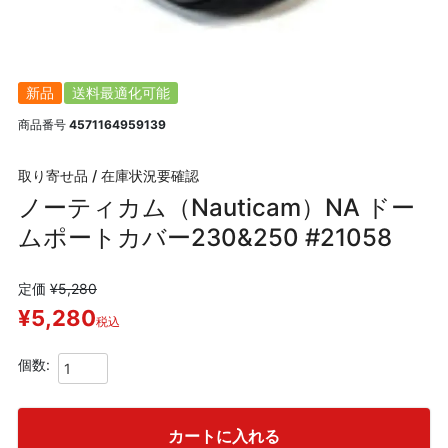
新品
送料最適化可能
商品番号
4571164959139
取り寄せ品 / 在庫状況要確認
ノーティカム（Nauticam）NA ドー
ムポートカバー230&250 #21058
定価
¥
5,280
¥
5,280
税込
カートに入れる