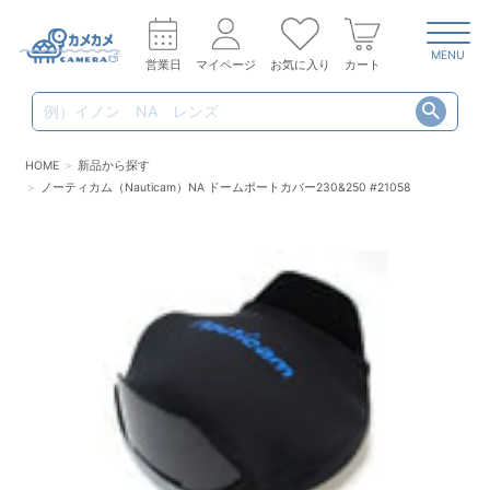
MENU
営業日
マイページ
お気に入り
カート
HOME
新品から探す
ノーティカム（Nauticam）NA ドームポートカバー230&250 #21058