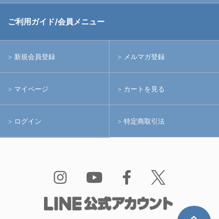
中古アームシステム
ストロボ
RGBlue
ご利用ガイド/会員メニュー
中古レンズ・フィルター
ライト
イノン
新規会員登録
メルマガ登録
中古ポート・ギア
アームシステム
シーアンドシー
マイページ
カートを見る
中古水中用品
アクションカメラ(GoPro等)
フィッシュアイ
ログイン
特定商取引法
水中用品
ノーティカム
Bism