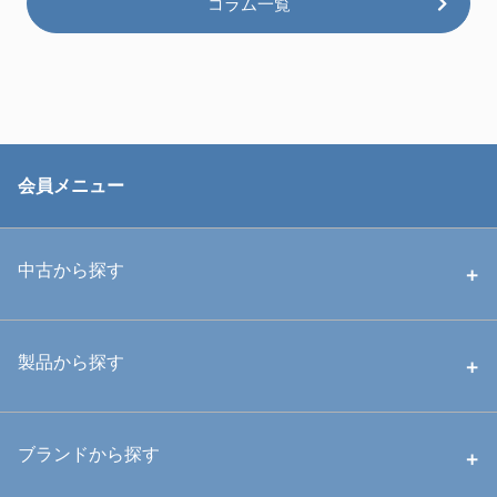
コラム一覧
会員メニュー
中古から探す
中古ハウジング
製品から探す
中古ストロボ・ライト
ハウジング
ブランドから探す