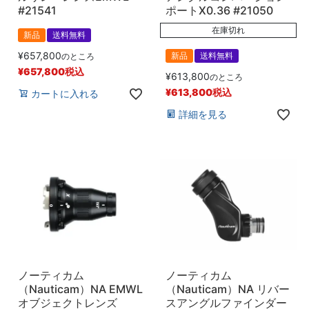
#21541
ポートX0.36 #21050
在庫切れ
新品
送料無料
¥
657,800
新品
送料無料
のところ
¥
657,800
税込
¥
613,800
のところ
¥
613,800
税込
カートに入れる
詳細を見る
ノーティカム
ノーティカム
（Nauticam）NA EMWL
（Nauticam）NA リバー
オブジェクトレンズ
スアングルファインダー