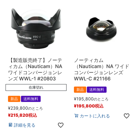
【製造販売終了】ノーテ
ノーティカム
ィカム（Nauticam）NA
（Nauticam）NA ワイド
ワイドコンバージョンレ
コンバージョンレンズ
ンズ WWL-1 #20803
WWL-C #21166
在庫切れ
新品
送料無料
¥
195,800
新品
送料無料
のところ
¥
195,800
税込
¥
239,800
のところ
¥
215,820
税込
カートに入れる
詳細を見る