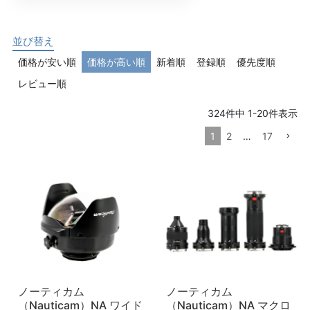
並び替え
価格が安い順
価格が高い順
新着順
登録順
優先度順
レビュー順
324
件中
1
-
20
件表示
1
2
…
17
ノーティカム
ノーティカム
（Nauticam）NA ワイド
（Nauticam）NA マクロ