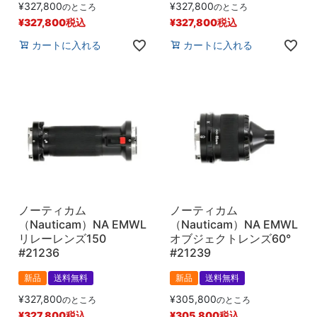
¥
327,800
¥
327,800
のところ
のところ
¥
327,800
税込
¥
327,800
税込
カートに入れる
カートに入れる
ノーティカム
ノーティカム
（Nauticam）NA EMWL
（Nauticam）NA EMWL
リレーレンズ150
オブジェクトレンズ60°
#21236
#21239
新品
送料無料
新品
送料無料
¥
327,800
¥
305,800
のところ
のところ
¥
327,800
税込
¥
305,800
税込