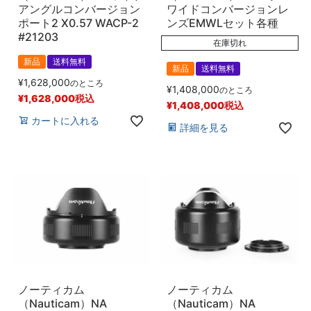
アングルコンバージョン
ワイドコンバージョンレ
ポート2 X0.57 WACP-2
ンズEMWLセット各種
#21203
在庫切れ
新品
送料無料
新品
送料無料
¥
1,628,000
のところ
¥
1,408,000
のところ
¥
1,628,000
税込
¥
1,408,000
税込
カートに入れる
詳細を見る
ノーティカム
ノーティカム
（Nauticam）NA
（Nauticam）NA