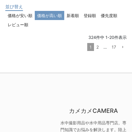
並び替え
価格が安い順
価格が高い順
新着順
登録順
優先度順
レビュー順
324
件中
1
-
20
件表示
1
2
…
17
カメカメCAMERA
水中撮影用品や水中用品専門店。専
門知識でお悩みを解決します。陸上