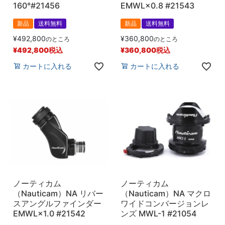
160°#21456
EMWL×0.8 #21543
新品
送料無料
新品
送料無料
¥
492,800
¥
360,800
のところ
のところ
¥
492,800
税込
¥
360,800
税込
カートに入れる
カートに入れる
ノーティカム
ノーティカム
（Nauticam）NA リバー
（Nauticam）NA マクロ
スアングルファインダー
ワイドコンバージョンレ
EMWL×1.0 #21542
ンズ MWL-1 #21054