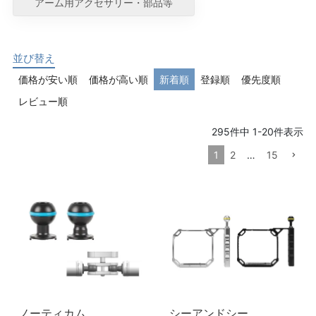
アーム用アクセサリー・部品等
並び替え
価格が安い順
価格が高い順
新着順
登録順
優先度順
レビュー順
295
件中
1
-
20
件表示
1
2
…
15
ノーティカム
シーアンドシー