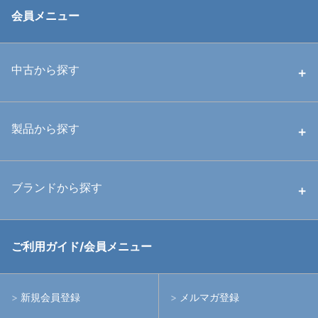
会員メニュー
中古から探す
中古ハウジング
製品から探す
中古ストロボ・ライト
ハウジング
ブランドから探す
中古アームシステム
ストロボ
RGBlue
ご利用ガイド/会員メニュー
中古レンズ・フィルター
ライト
イノン
新規会員登録
メルマガ登録
中古ポート・ギア