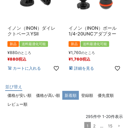
イノン（INON）ダイレ
イノン（INON）ボール
クトベースYSII
1/4-20UNCアダプター
新品
送料最適化可能
新品
送料最適化可能
¥
880
¥
1,760
のところ
のところ
¥
880
税込
¥
1,760
税込
カートに入れる
詳細を見る
並び替え
価格が安い順
価格が高い順
新着順
登録順
優先度順
レビュー順
295
件中
1
-
20
件表示
1
2
…
15