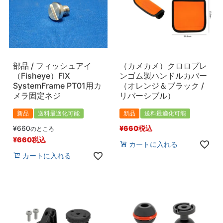
部品 / フィッシュアイ
（カメカメ）クロロプレ
（Fisheye）FIX
ンゴム製ハンドルカバー
SystemFrame PT01用カ
（オレンジ＆ブラック /
メラ固定ネジ
リバーシブル）
新品
送料最適化可能
新品
送料最適化可能
¥
660
¥
660
税込
のところ
¥
660
税込
カートに入れる
カートに入れる