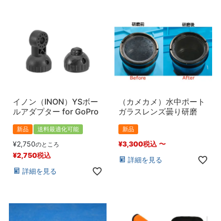
イノン（INON）YSボー
（カメカメ）水中ポート
ルアダプター for GoPro
ガラスレンズ曇り研磨
新品
送料最適化可能
新品
¥
2,750
¥
3,300
税込
〜
のところ
¥
2,750
税込
詳細を見る
詳細を見る