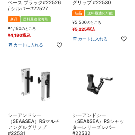
ベース ブラック#22526
グリップ #22530
/ シルバー#22527
新品
送料最適化可能
新品
送料最適化可能
¥
5,500
のところ
¥
4,180
のところ
¥
5,225
税込
¥
4,180
税込
カートに入れる
カートに入れる
シーアンドシー
シーアンドシー
（SEA&SEA）RSマルチ
（SEA&SEA）RSシャッ
アングルグリップ
ターレリーズレバー
#22531
#22532