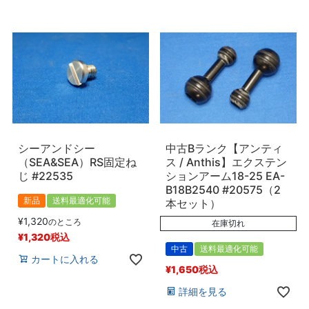
シーアンドシー
中古Bランク【アンティ
（SEA&SEA）RS固定ね
ス / Anthis】エクステン
じ #22535
ションアーム18-25 EA-
B18B2540 #20575（2
新品
送料最適化可能
本セット）
¥
1,320
のところ
在庫切れ
¥
1,320
税込
中古
送料最適化可能
カートに入れる
¥
1,650
税込
詳細を見る