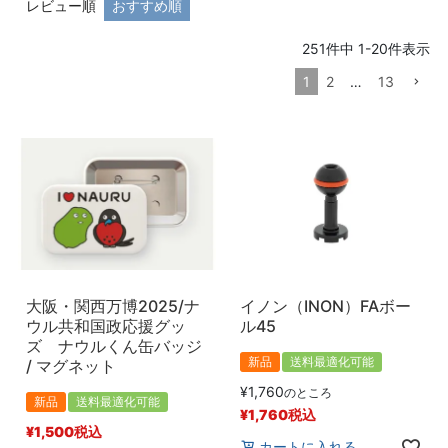
レビュー順
おすすめ順
価格
〜
251
件中
1
-
20
件表示
1
2
…
13
商品タグ
新品
中古
在庫なし商品
在庫なし商品を表示しない
商品番号/JANコード
大阪・関西万博2025/ナ
イノン（INON）FAボー
ウル共和国政応援グッ
ル45
予約商品
ズ ナウルくん缶バッジ
予約商品のみを表示
新品
送料最適化可能
/ マグネット
¥
1,760
のところ
並び順
新品
送料最適化可能
¥
1,760
税込
新着順
¥
1,500
税込
カートに入れる