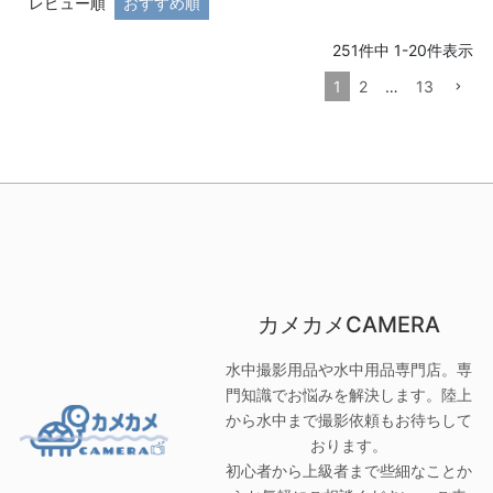
レビュー順
おすすめ順
251
件中
1
-
20
件表示
1
2
…
13
カメカメCAMERA
水中撮影用品や水中用品専門店。専
門知識でお悩みを解決します。陸上
から水中まで撮影依頼もお待ちして
おります。
初心者から上級者まで些細なことか