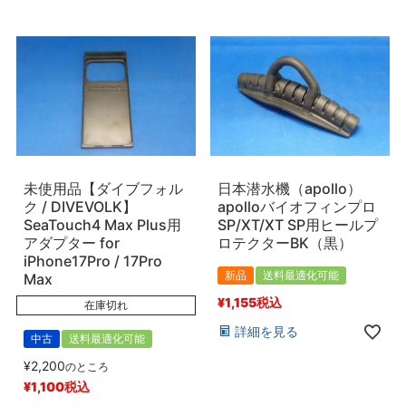
未使用品【ダイブフォル
日本潜水機（apollo）
ク / DIVEVOLK】
apolloバイオフィンプロ
SeaTouch4 Max Plus用
SP/XT/XT SP用ヒールプ
アダプター for
ロテクターBK（黒）
iPhone17Pro / 17Pro
新品
送料最適化可能
Max
¥
1,155
税込
在庫切れ
詳細を見る
中古
送料最適化可能
¥
2,200
のところ
¥
1,100
税込