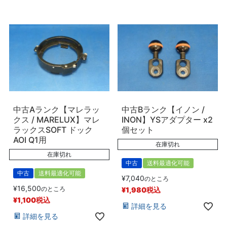
中古Aランク【マレラッ
中古Bランク【イノン /
クス / MARELUX】マレ
INON】YSアダプター x2
ラックスSOFT ドック
個セット
AOI Q1用
在庫切れ
在庫切れ
中古
送料最適化可能
中古
送料最適化可能
¥
7,040
のところ
¥
16,500
のところ
¥
1,980
税込
¥
1,100
税込
詳細を見る
詳細を見る