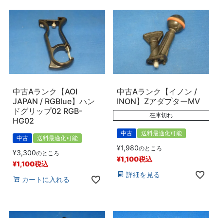
中古Aランク【AOI
中古Aランク【イノン /
JAPAN / RGBlue】ハン
INON】ZアダプターMV
ドグリップ02 RGB-
在庫切れ
HG02
中古
送料最適化可能
中古
送料最適化可能
¥
1,980
のところ
¥
3,300
のところ
¥
1,100
税込
¥
1,100
税込
詳細を見る
カートに入れる