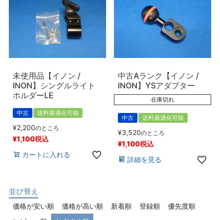
未使用品【イノン /
中古Aランク【イノン /
INON】シングルライト
INON】YSアダプター
ホルダーLE
在庫切れ
中古
送料最適化可能
中古
送料最適化可能
¥
2,200
のところ
¥
3,520
のところ
¥
1,100
税込
¥
1,100
税込
カートに入れる
詳細を見る
並び替え
価格が安い順
価格が高い順
新着順
登録順
優先度順