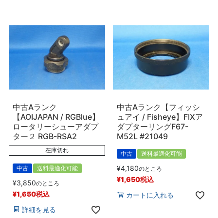
中古Aランク
中古Aランク【フィッシ
【AOIJAPAN / RGBlue】
ュアイ / Fisheye】FIXア
ロータリーシューアダプ
ダプターリングF67-
ター２ RGB-RSA2
M52L #21049
在庫切れ
中古
送料最適化可能
¥
4,180
中古
送料最適化可能
のところ
¥
1,650
税込
¥
3,850
のところ
¥
1,650
税込
カートに入れる
詳細を見る