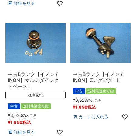
詳細を見る
中古Bランク【イノン /
中古Bランク【イノン /
INON】マルチダイレク
INON】ZアダプターII
トベースII
中古
送料最適化可能
在庫切れ
¥
3,520
のところ
中古
送料最適化可能
¥
1,650
税込
¥
3,520
のところ
カートに入れる
¥
1,650
税込
詳細を見る