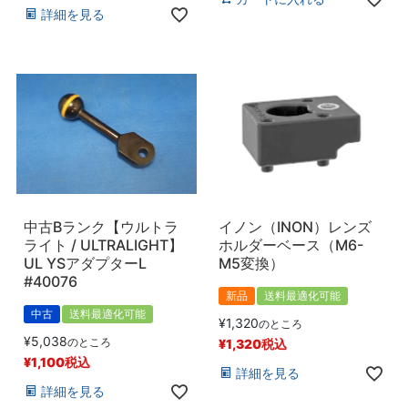
登録順
詳細を見る
価格が安い順
価格が高い順
優先度順
レビュー順
キーワードヒット順
検索
中古Bランク【ウルトラ
イノン（INON）レンズ
ライト / ULTRALIGHT】
ホルダーベース（M6-
UL YSアダプターL
M5変換）
#40076
新品
送料最適化可能
中古
送料最適化可能
¥
1,320
のところ
¥
5,038
のところ
¥
1,320
税込
¥
1,100
税込
詳細を見る
詳細を見る