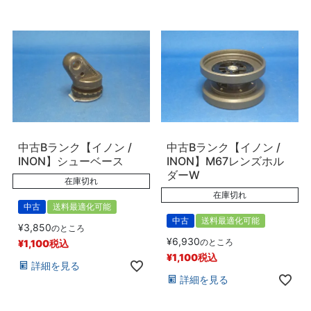
中古Bランク【イノン /
中古Bランク【イノン /
INON】シューベース
INON】M67レンズホル
ダーW
在庫切れ
在庫切れ
中古
送料最適化可能
中古
送料最適化可能
¥
3,850
のところ
¥
6,930
のところ
¥
1,100
税込
¥
1,100
税込
詳細を見る
詳細を見る