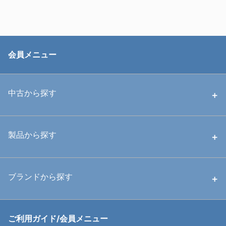
会員メニュー
中古から探す
中古ハウジング
製品から探す
中古ストロボ・ライト
ハウジング
ブランドから探す
中古アームシステム
ストロボ
RGBlue
ご利用ガイド/会員メニュー