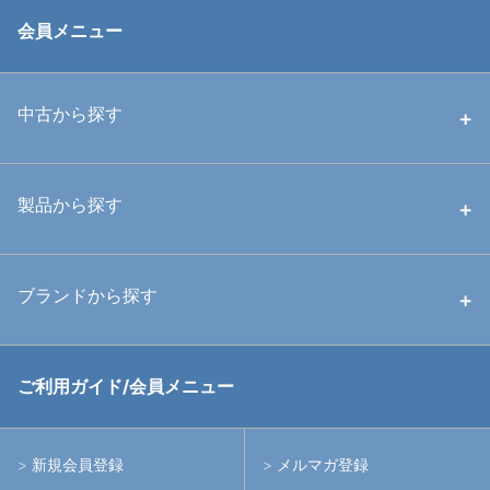
会員メニュー
中古から探す
中古ハウジング
製品から探す
中古ストロボ・ライト
ハウジング
ブランドから探す
中古アームシステム
ストロボ
RGBlue
ご利用ガイド/会員メニュー
中古レンズ・フィルター
ライト
イノン
新規会員登録
メルマガ登録
中古ポート・ギア