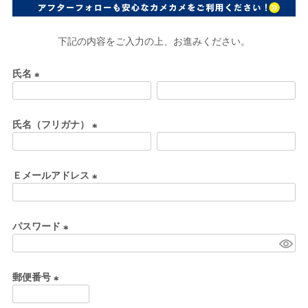
下記の内容をご入力の上、お進みください。
氏名
(
必
氏名（フリガナ）
須
)
(
必
Ｅメールアドレス
須
)
(
必
パスワード
須
)
(
必
郵便番号
須
)
(