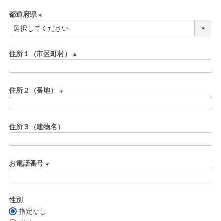
必
都道府県
須
)
(
必
須
住所１（市区町村）
)
(
必
住所２（番地）
須
)
(
必
住所３（建物名）
須
)
お電話番号
(
必
性別
須
指定なし
)