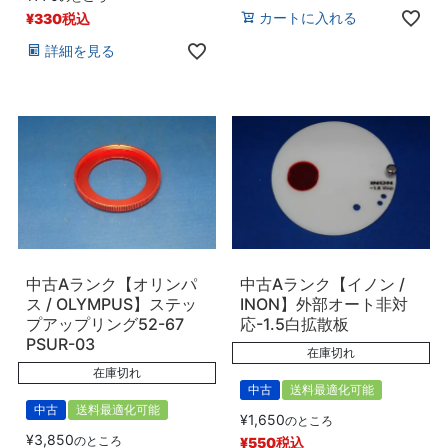
カートに入れる
¥
330
税込
詳細を見る
中古Aランク【オリンパ
中古Aランク【イノン /
ス / OLYMPUS】ステッ
INON】外部オート非対
プアップリング52-67
応-1.5白拡散板
PSUR-03
在庫切れ
在庫切れ
中古
送料最適化可能
中古
送料最適化可能
¥
1,650
のところ
¥
3,850
のところ
¥
550
税込