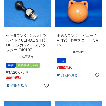
中古Bランク【ウルトラ
中古Aランク【ビニー /
ライト / ULTRALIGHT】
VINY】水中フロート 3A-
UL デジカメベースアダ
15
プター #40107
在庫切れ
在庫切れ
中古
中古
送料最適化可能
¥
550
税込
¥
3,520
のところ
詳細を見る
¥
550
税込
詳細を見る