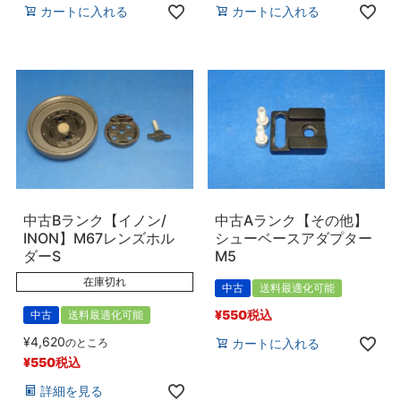
カートに入れる
カートに入れる
中古Bランク【イノン/
中古Aランク【その他】
INON】M67レンズホル
シューベースアダプター
ダーS
M5
在庫切れ
中古
送料最適化可能
¥
550
税込
中古
送料最適化可能
¥
4,620
のところ
カートに入れる
¥
550
税込
詳細を見る