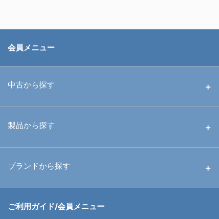
会員メニュー
中古から探す
中古ハウジング
製品から探す
中古ストロボ・ライト
ハウジング
ブランドから探す
中古アームシステム
ストロボ
RGBlue
ご利用ガイド/会員メニュー