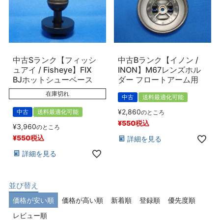
中古Sランク【フィッシ
中古Bランク【イノン /
ュアイ / Fisheye】FIX
INON】M67レンズホル
BJホットシューベース
ダー フロートアーム用
在庫切れ
中古
送料最適化可能
¥
2,860
中古
送料最適化可能
のところ
¥
550
税込
¥
3,960
のところ
¥
550
税込
詳細を見る
詳細を見る
並び替え
価格が安い順
価格が高い順
新着順
登録順
優先度順
レビュー順