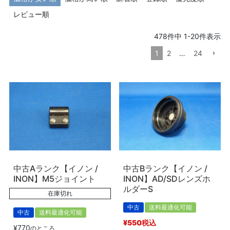
レビュー順
478
件中
1
-
20
件表示
1
2
…
24
中古Aランク【イノン /
中古Bランク【イノン /
INON】M5ジョイント
INON】AD/SDレンズホ
ルダーS
在庫切れ
中古
送料最適化可能
中古
送料最適化可能
¥
550
税込
¥
770
のところ