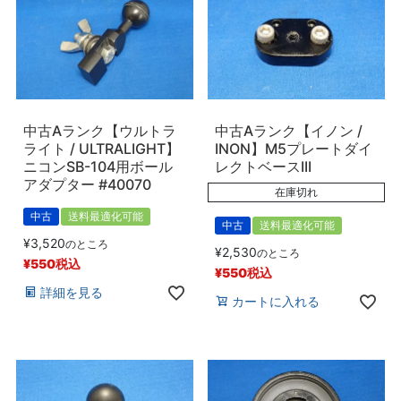
中古Aランク【ウルトラ
中古Aランク【イノン /
ライト / ULTRALIGHT】
INON】M5プレートダイ
ニコンSB-104用ボール
レクトベースIII
アダプター #40070
在庫切れ
中古
送料最適化可能
中古
送料最適化可能
¥
3,520
のところ
¥
2,530
のところ
¥
550
税込
¥
550
税込
詳細を見る
カートに入れる