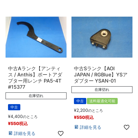
中古Aランク【アンティ
中古Sランク【AOI
ス / Anthis】ポートアダ
JAPAN / RGBlue】YSア
プター用レンチ PA5-4T
ダプター YSAN-01
#15377
在庫切れ
在庫切れ
中古
送料最適化可能
中古
¥
2,200
のところ
¥
4,400
のところ
¥
550
税込
¥
550
税込
詳細を見る
詳細を見る