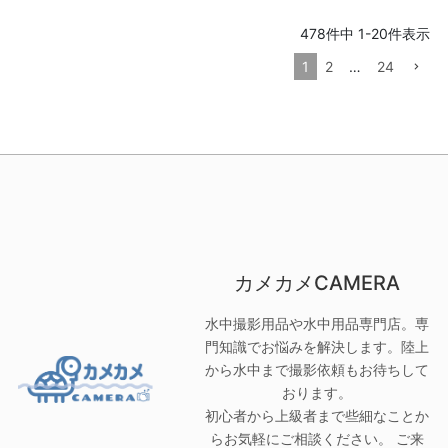
478
件中
1
-
20
件表示
1
2
…
24
カメカメCAMERA
水中撮影用品や水中用品専門店。専
門知識でお悩みを解決します。陸上
から水中まで撮影依頼もお待ちして
おります。
初心者から上級者まで些細なことか
らお気軽にご相談ください。 ご来