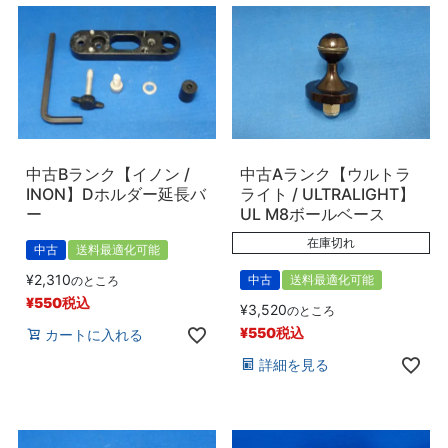
中古Bランク【イノン /
中古Aランク【ウルトラ
INON】Dホルダー延長バ
ライト / ULTRALIGHT】
ー
UL M8ボールベース
在庫切れ
中古
送料最適化可能
¥
2,310
中古
送料最適化可能
のところ
¥
550
税込
¥
3,520
のところ
¥
550
税込
カートに入れる
詳細を見る