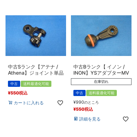
中古Sランク【アテナ /
中古Bランク【 イノン /
Athena】ジョイント単品
INON】YSアダプターMV
在庫切れ
中古
送料最適化可能
¥
550
税込
中古
送料最適化可能
¥
990
カートに入れる
のところ
¥
550
税込
詳細を見る