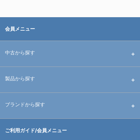
会員メニュー
中古から探す
中古ハウジング
製品から探す
中古ストロボ・ライト
ハウジング
ブランドから探す
中古アームシステム
ストロボ
RGBlue
ご利用ガイド/会員メニュー
中古レンズ・フィルター