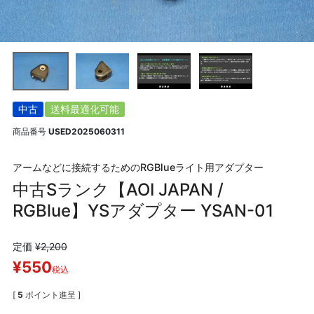
中古
送料最適化可能
商品番号
USED2025060311
アームなどに接続するためのRGBlueライト用アダプター
中古Sランク【AOI JAPAN /
RGBlue】YSアダプター YSAN-01
定価
¥
2,200
¥
550
税込
[
5
ポイント進呈 ]