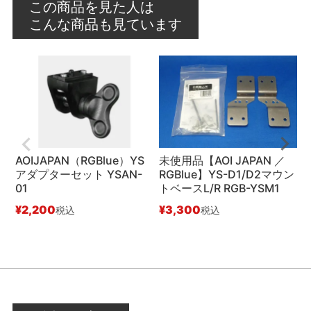
この商品を見た人は
こんな商品も見ています
AOIJAPAN（RGBlue）YS
未使用品【AOI JAPAN ／
（
アダプターセット YSAN-
RGBlue】YS-D1/D2マウン
A
01
トベースL/R RGB-YSM1
#
¥
2,200
¥
3,300
税込
税込
¥