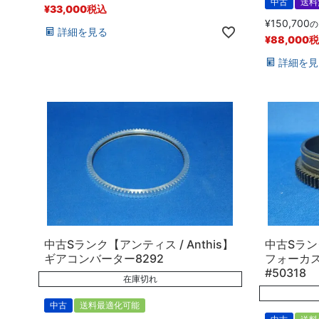
中古
送料
¥
33,000
税込
¥
150,700
の
詳細を見る
¥
88,000
税
詳細を見
中古Sランク【アンティス / Anthis】
中古Sランク
ギアコンバーター8292
フォーカスギ
#50318
在庫切れ
中古
送料最適化可能