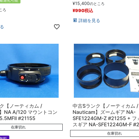
最適化可能
¥
15,400
のところ
ころ
¥
990
税込
詳細を見る
る
ク【ノーティカム /
中古Sランク【ノーティカム /
m】NA A/120 マウントコン
Nauticam】ズームギア NA-
5MFII #21155
SFE1224GM-Z #21255 + 
スギア NA-SFE1224GM-F #2
在庫切れ
在庫切れ
無料