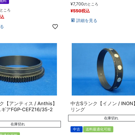
無料
¥
7,700
のところ
ところ
¥
550
税込
込
詳細を見る
る
【アンティス / Anthis】
中古Sランク【イノン / INO
アFGP-CEFZ16/35-2
リング
在庫切れ
在庫切れ
中古
送料最適化可能