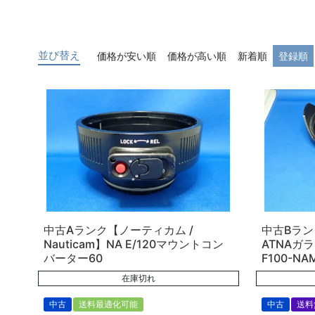
並び替え
価格が安い順
価格が高い順
新着順
登録順
中古Aランク【ノーティカム /
中古Bランク
Nauticam】NA E/120マウントコン
ATNAガ
バーター60
F100-NA
在庫切れ
中古
送料最適化可能
中古
送料