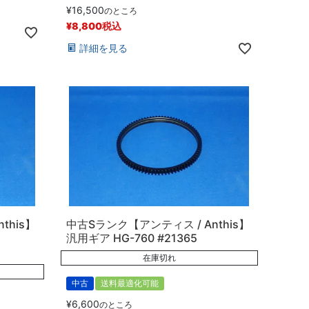
¥
16,500
のところ
¥
8,800
税込
詳細を見る
this】
中古Sランク【アンティス / Anthis】
汎用ギア HG-760 #21365
在庫切れ
中古
送料最適化可能
¥
6,600
のところ