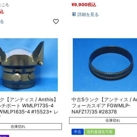
¥
9,900
税込
ところ
込
詳細を見る
る
【アンティス / Anthis】
中古Sランク【アンティス / An
ポート WMLP1735-4
フォーカスギア FGWMLP-
 WMLP1635-4 #15523+ レ
NAFZ17/35 #28378
ド
在庫切れ
在庫切れ
中古
送料最適化可能