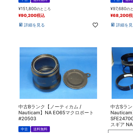
¥
151,800
¥
97,680
のところ
の
¥
90,200
税込
¥
68,200
税
詳細を見る
詳細を見
中古Bランク【ノーティカム /
中古Sラン
Nauticam】NA EO65マクロポート
Nautic
#20503
SFE2470
スギア NA-
中古
送料無料