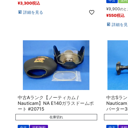
中古
送料
¥
3,300
税込
¥
9,900
のと
詳細を見る
¥
550
税込
詳細を見
中古Aランク【ノーティカム /
中古Sラン
Nauticam】NA E140ガラスドームポ
Nautica
ート #20715
バーター35.
在庫切れ
中古
送料無料
中古
送料