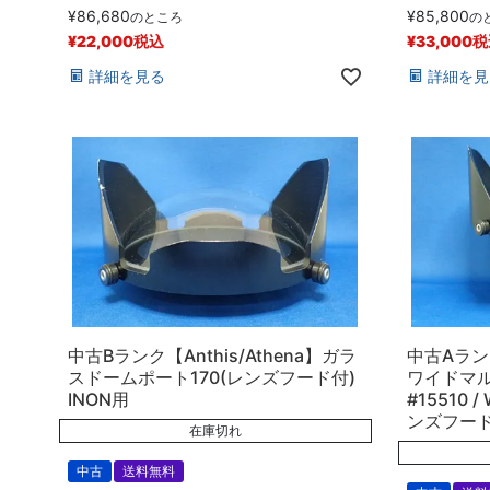
¥
86,680
¥
85,800
のところ
の
¥
22,000
税込
¥
33,000
税
詳細を見る
詳細を見
中古Bランク【Anthis/Athena】ガラ
中古Aランク
スドームポート170(レンズフード付)
ワイドマルチ
INON用
#15510 /
ンズフー
在庫切れ
中古
送料無料