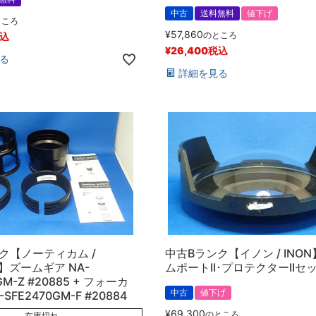
中古
送料無料
値下げ
ところ
¥
57,860
のところ
込
¥
26,400
税込
る
詳細を見る
ク【ノーティカム /
中古Bランク【イノン / INO
am】ズームギア NA-
ムポートII･プロテクターIIセ
GM-Z #20885 + フォーカ
中古
値下げ
SFE2470GM-F #20884
¥
69,300
のところ
在庫切れ