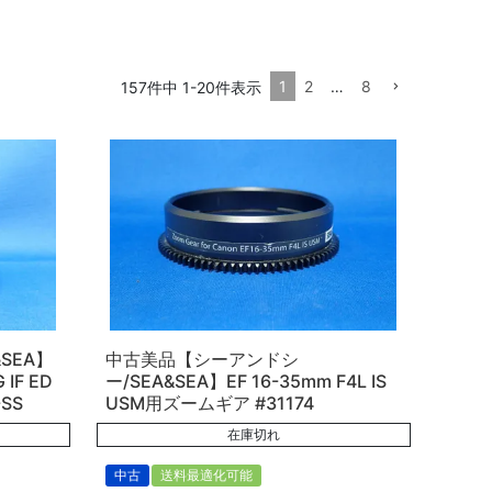
1
2
…
8
157
件中
1
-
20
件表示
&SEA】
中古美品【シーアンドシ
 IF ED
ー/SEA&SEA】EF 16-35mm F4L IS
SS
USM用ズームギア #31174
在庫切れ
中古
送料最適化可能