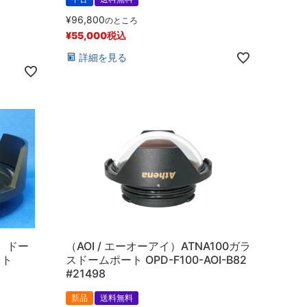
¥
96,800
のところ
¥
55,000
税込
詳細を見る
N】ドー
（AOI / エーオーアイ）ATNA100ガラ
ット
スドームポート OPD-F100-AOI-B82
#21498
新品
送料無料