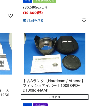
中古
送料最適化可能
¥
30,580
のところ
¥
19,800
税込
詳細を見る
中古Aランク【Nauticam / Athena】
フィッシュアイポート100II OPD-
フォーカ
D100IIo-NAM1
1256
在庫切れ
中古
送料無料