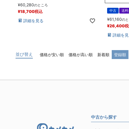
¥
60,280
のところ
中古
送料
¥
18,700
税込
¥
61,160
のと
詳細を見る
¥
26,400
税
詳細を見
並び替え
価格が安い順
価格が高い順
新着順
登録順
中古から探す