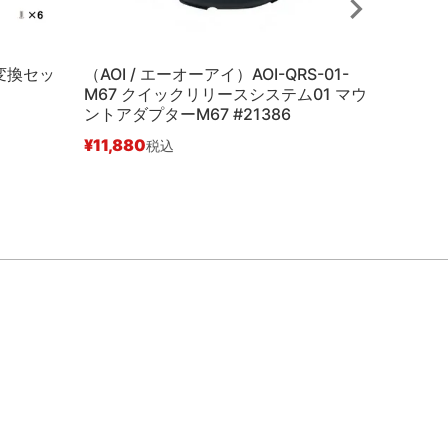
変換セッ
（AOI / エーオーアイ）AOI-QRS-01-
イノン（I
M67 クイックリリースシステム01 マウ
変換リング 
ントアダプターM67 #21386
¥
3,850
¥
11,880
税込