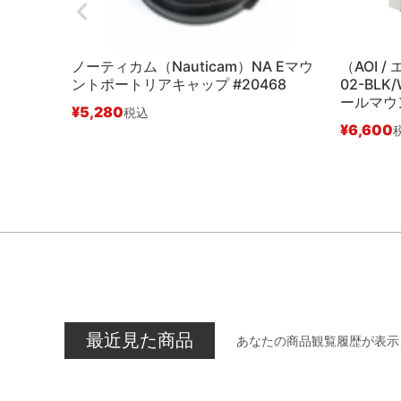
ノーティカム（Nauticam）NA Eマウ
（AOI /
ントポートリアキャップ #20468
02-BL
ールマウ
¥
5,280
税込
¥
6,600
最近見た商品
あなたの商品観覧履歴が表示