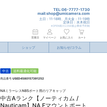
TEL:06-7777-1730
mail:shop@umicamera.com
土日：11-18時、月火金：11-19時
定休日：水木祝日
※OPEN前/CLOSE後は事前予約制
営業日
マイページ
お気に入り
カート
ショップ
お知らせ/コラム
中古
送料最適化可能
商品番号
USED4580157391252
NAミラーレスN85ポート用のリアキャップ
中古Aランク【ノーティカム /
Nauticam】NA Eマウントポート