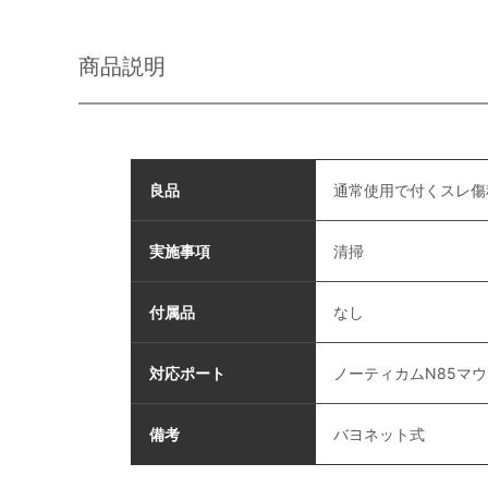
商品説明
良品
通常使用で付くスレ傷
実施事項
清掃
付属品
なし
対応ポート
ノーティカムN85マ
備考
バヨネット式