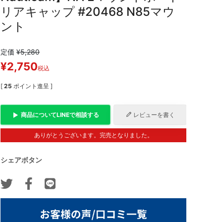
リアキャップ #20468 N85マウ
ント
定価
¥
5,280
¥
2,750
税込
[
25
ポイント進呈 ]
商品について
LINE
で相談する
レビューを書く
ありがとうございます。完売となりました。
シェアボタン