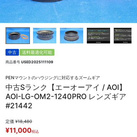
中古
送料最適化可能
商品番号
USED2025111109
PENマウントのハウジングに対応するズームギア
中古Sランク【エーオーアイ / AOI】
AOI-LG-OM2-1240PRO レンズギア
#21442
定価
¥
18,480
¥
11,000
税込