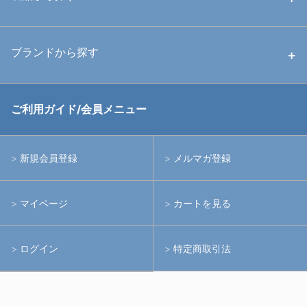
中古ストロボ・ライト
ハウジング
ブランドから探す
中古アームシステム
ストロボ
RGBlue
ご利用ガイド/会員メニュー
中古レンズ・フィルター
ライト
イノン
新規会員登録
メルマガ登録
中古ポート・ギア
アームシステム
シーアンドシー
マイページ
カートを見る
中古水中用品
アクションカメラ(GoPro等)
フィッシュアイ
ログイン
特定商取引法
水中用品
ノーティカム