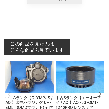
この商品を見た人は
こんな商品も見ています
中古Aランク【OLYMPUS /
中古Sランク【エーオーア
（
AOI】水中ハウジング UH-
イ / AOI】AOI-LG-OM1-
A
EM5III(OMDマウント) + 防
1240PRO レンズギア