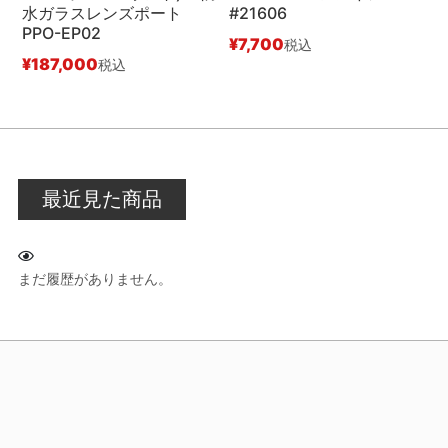
水ガラスレンズポート
#21606
ダ
PPO-EP02
¥
7,700
¥
税込
¥
187,000
税込
最近見た商品
まだ履歴がありません。