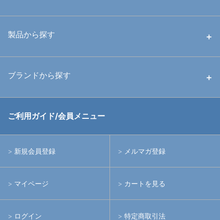
中古ハウジング
製品から探す
中古ストロボ・ライト
ハウジング
ブランドから探す
中古アームシステム
ストロボ
RGBlue
ご利用ガイド/会員メニュー
中古レンズ・フィルター
ライト
イノン
新規会員登録
メルマガ登録
中古ポート・ギア
アームシステム
シーアンドシー
マイページ
カートを見る
中古水中用品
アクションカメラ(GoPro等)
フィッシュアイ
ログイン
特定商取引法