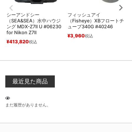
シーアンドシー
フィッシュアイ
（SEA&SEA）水中ハウジ
（Fisheye）XBフロートチ
ング MDX-Z7II U #06230
ューブ340G #40246
ン
for Nikon Z7II
#
¥
3,960
税込
¥
413,820
¥
税込
最近見た商品
まだ履歴がありません。