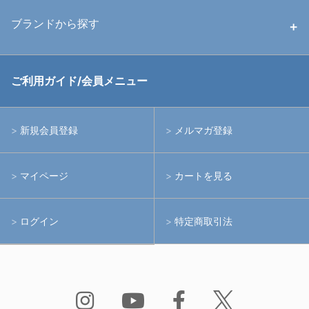
中古ストロボ・ライト
ハウジング
ブランドから探す
中古アームシステム
ストロボ
RGBlue
ご利用ガイド/会員メニュー
中古レンズ・フィルター
ライト
イノン
新規会員登録
メルマガ登録
中古ポート・ギア
アームシステム
シーアンドシー
マイページ
カートを見る
中古水中用品
アクションカメラ(GoPro等)
フィッシュアイ
ログイン
特定商取引法
水中用品
ノーティカム
Bism