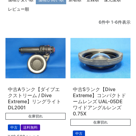
レビュー順
6
件中
1
-
6
件表示
中古Aランク【ダイブエ
中古Sランク【Dive
クストリーム / Dive
Extreme】コンパクトド
Extreme】リングライト
ームレンズ UAL-05DE
DL2001
ワイドアングルレンズ
0.75X
在庫切れ
在庫切れ
中古
送料無料
中古