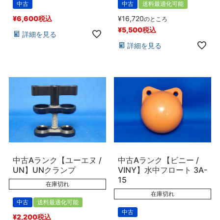
中古
中古
送料最適化可能
¥
6,600
税込
¥
16,720
のところ
¥
5,500
税込
詳細を見る
詳細を見る
中古Aランク【ユーエヌ /
中古Aランク【ビニー /
UN】UNクランプ
VINY】水中フロート 3A-
15
在庫切れ
在庫切れ
中古
送料最適化可能
中古
¥
2,200
税込