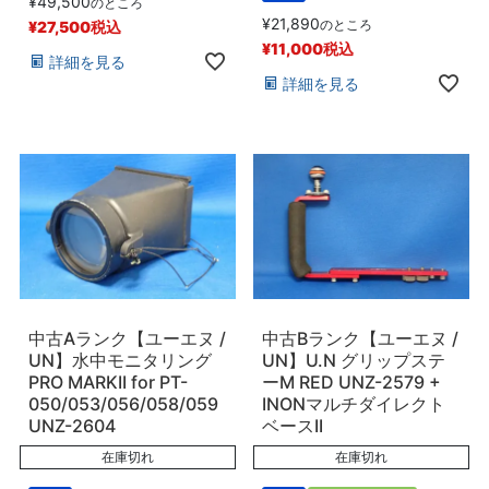
¥
49,500
のところ
¥
21,890
のところ
¥
27,500
税込
¥
11,000
税込
詳細を見る
詳細を見る
中古Aランク【ユーエヌ /
中古Bランク【ユーエヌ /
UN】水中モニタリング
UN】U.N グリップステ
PRO MARKII for PT-
ーM RED UNZ-2579 +
050/053/056/058/059
INONマルチダイレクト
UNZ-2604
ベースII
在庫切れ
在庫切れ