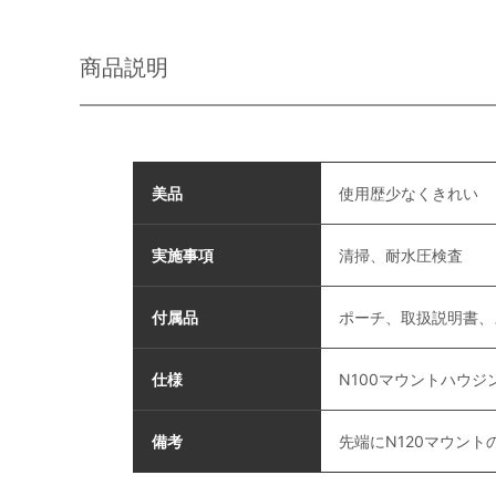
商品説明
美品
使用歴少なくきれい
実施事項
清掃、耐水圧検査
付属品
ポーチ、取扱説明書、
仕様
N100マウントハウジ
備考
先端にN120マウン