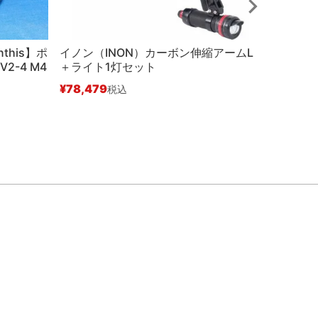
this】ポ
イノン（INON）カーボン伸縮アームL
ノーティカ
2-4 M4
＋ライト1灯セット
マウントコ
#21155
¥
78,479
税込
¥
94,38