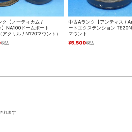
ンク【ノーティカム /
中古Aランク【アンティス / An
cam】NA100ドームポート
ートエクステンション TE20NV
9（アクリル / N120マウント）
マウント
0
¥
5,500
税込
税込
されます