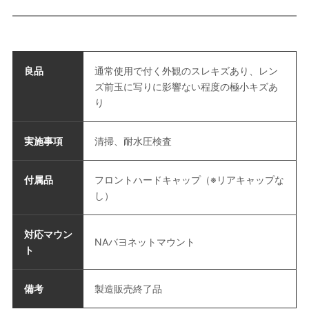
良品
通常使用で付く外観のスレキズあり、レン
ズ前玉に写りに影響ない程度の極小キズあ
り
実施事項
清掃、耐水圧検査
付属品
フロントハードキャップ（※リアキャップな
し）
対応マウン
NAバヨネットマウント
ト
備考
製造販売終了品