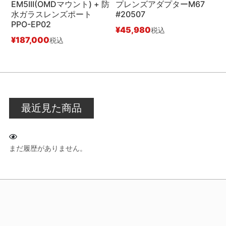
EM5III(OMDマウント) + 防
プレンズアダプターM67
水ガラスレンズポート
#20507
リ
PPO-EP02
¥
45,980
¥
税込
¥
187,000
税込
最近見た商品
まだ履歴がありません。