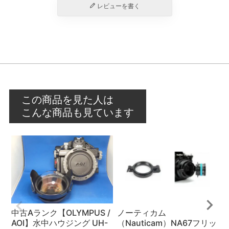
レビューを書く
この商品を見た人は
こんな商品も見ています
中古Aランク【OLYMPUS /
ノーティカム
AOI】水中ハウジング UH-
（Nauticam）NA67フリッ
ム