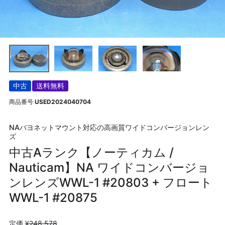
中古
送料無料
商品番号
USED2024040704
NAバヨネットマウント対応の高画質ワイドコンバージョンレン
ズ
中古Aランク【ノーティカム /
Nauticam】NA ワイドコンバージョ
ンレンズWWL-1 #20803 + フロート
WWL-1 #20875
定価
¥
248,578