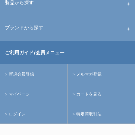
中古ハウジング
製品から探す
中古ストロボ・ライト
ハウジング
ブランドから探す
中古アームシステム
ストロボ
RGBlue
ご利用ガイド/会員メニュー
中古レンズ・フィルター
ライト
イノン
新規会員登録
メルマガ登録
中古ポート・ギア
アームシステム
シーアンドシー
マイページ
カートを見る
中古水中用品
アクションカメラ(GoPro等)
フィッシュアイ
ログイン
特定商取引法
水中用品
ノーティカム