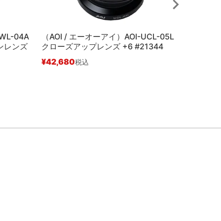
WL-04A
（AOI / エーオーアイ）AOI-UCL-05L
（AOI /
ンレンズ
クローズアップレンズ +6 #21344
リコングリ
¥
42,680
¥
1,980
税込