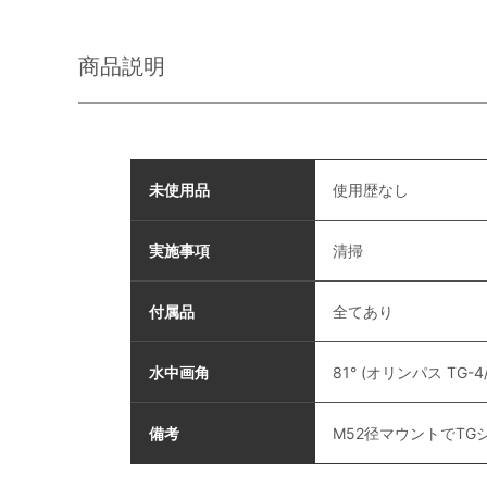
商品説明
未使用品
使用歴なし
実施事項
清掃
付属品
全てあり
水中画角
81° (オリンパス TG
備考
M52径マウントでTG