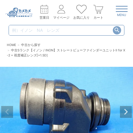
MENU
営業日
マイページ
お気に入り
カート
HOME
中古から探す
中古Sランク【イノン / INON】ストレートビューファインダーユニットII for X
-2 + 視度補正レンズ[+1.5D]