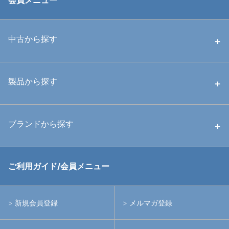
会員メニュー
中古から探す
中古ハウジング
製品から探す
中古ストロボ・ライト
ハウジング
ブランドから探す
中古アームシステム
ストロボ
RGBlue
ご利用ガイド/会員メニュー
中古レンズ・フィルター
ライト
イノン
新規会員登録
メルマガ登録
中古ポート・ギア
アームシステム