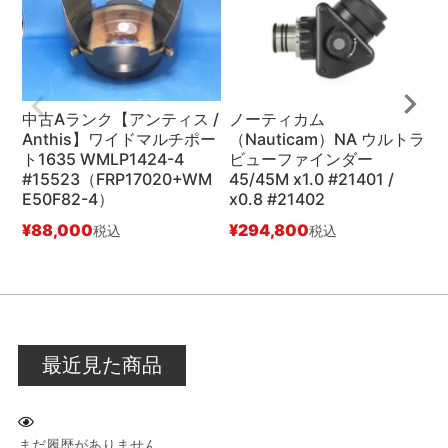
中古Aランク【アンティス /
ノーティカム
Anthis】ワイドマルチポー
（Nauticam）NA ウルトラ
A
ト1635 WMLP1424-4
ビューファインダー
#15523（FRP17020+WM
45/45M x1.0 #21401 /
¥
E50F82-4）
x0.8 #21402
¥
88,000
¥
294,800
税込
税込
最近見た商品
まだ履歴がありません。