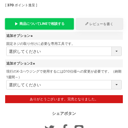
[
370
ポイント進呈 ]
商品について
LINE
で相談する
レビューを書く
追加オプション
固定ネジの取り付けに必要な専用工具です。
(
必
須
追加オプション2
)
現行のX-2ハウジングで使用するにはD10仕様への変更が必要です。（納期
(
1週間～）
必
須
)
ありがとうございます。完売となりました。
シェアボタン