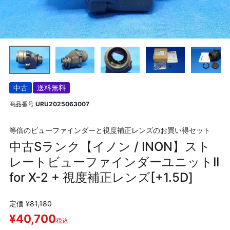
中古
送料無料
商品番号
URU2025063007
等倍のビューファインダーと視度補正レンズのお買い得セット
中古Sランク【イノン / INON】スト
レートビューファインダーユニットII
for X-2 + 視度補正レンズ[+1.5D]
定価
¥
81,180
¥
40,700
税込