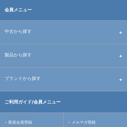
会員メニュー
中古から探す
中古ハウジング
製品から探す
中古ストロボ・ライト
ハウジング
ブランドから探す
中古アームシステム
ストロボ
RGBlue
ご利用ガイド/会員メニュー
中古レンズ・フィルター
ライト
イノン
新規会員登録
メルマガ登録