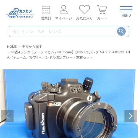
MENU
営業日
マイページ
お気に入り
カート
HOME
中古から探す
中古Aランク【ノーティカム / Nauticam】水中ハウジング NA R50 #10539 +N
AバキュームバルブII + ハンドル固定プレート左右セット