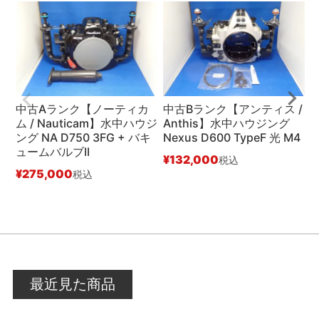
中古Aランク【ノーティカ
中古Bランク【アンティス /
ム / Nauticam】水中ハウジ
Anthis】水中ハウジング
ム
ング NA D750 3FG + バキ
Nexus D600 TypeF 光 M4
ン
ュームバルブII
ム
¥
132,000
税込
¥
275,000
¥
税込
最近見た商品