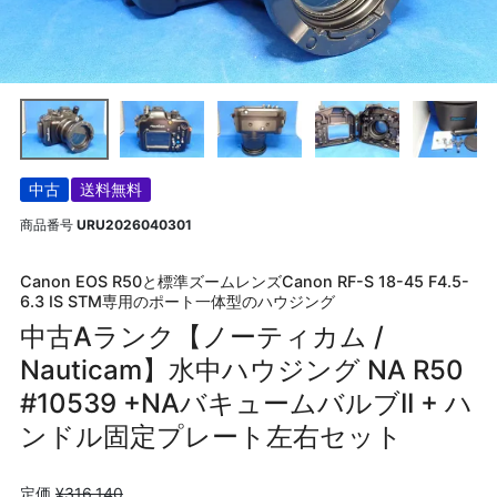
中古
送料無料
商品番号
URU2026040301
Canon EOS R50と標準ズームレンズCanon RF-S 18-45 F4.5-
6.3 IS STM専用のポート一体型のハウジング
中古Aランク【ノーティカム /
Nauticam】水中ハウジング NA R50
#10539 +NAバキュームバルブII + ハ
ンドル固定プレート左右セット
定価
¥
316,140