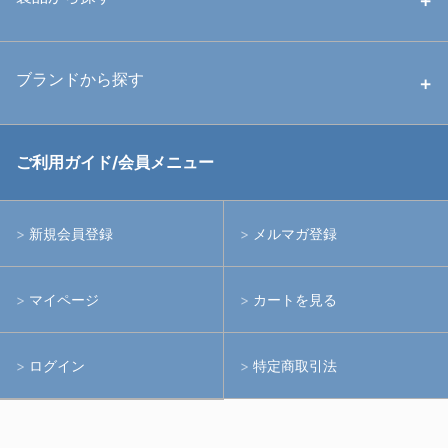
中古ストロボ・ライト
ハウジング
ブランドから探す
中古アームシステム
ストロボ
RGBlue
ご利用ガイド/会員メニュー
中古レンズ・フィルター
ライト
イノン
新規会員登録
メルマガ登録
中古ポート・ギア
アームシステム
シーアンドシー
マイページ
カートを見る
中古水中用品
アクションカメラ(GoPro等)
フィッシュアイ
ログイン
特定商取引法
水中用品
ノーティカム