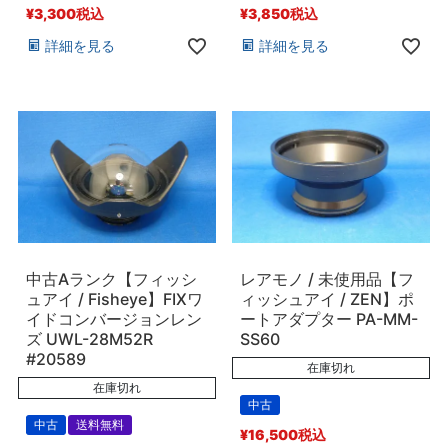
¥
3,300
税込
¥
3,850
税込
詳細を見る
詳細を見る
中古Aランク【フィッシ
レアモノ / 未使用品【フ
ュアイ / Fisheye】FIXワ
ィッシュアイ / ZEN】ポ
イドコンバージョンレン
ートアダプター PA-MM-
ズ UWL-28M52R
SS60
#20589
在庫切れ
在庫切れ
中古
中古
送料無料
¥
16,500
税込