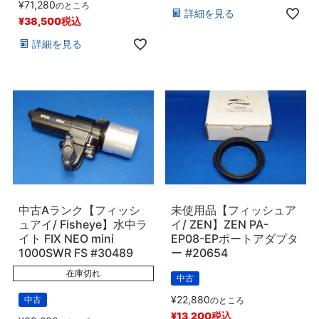
¥
71,280
のところ
詳細を見る
¥
38,500
税込
詳細を見る
中古Aランク【フィッシ
未使用品【フィッシュア
ュアイ/ Fisheye】水中ラ
イ/ ZEN】ZEN PA-
イト FIX NEO mini
EP08-EPポートアダプタ
1000SWR FS #30489
ー #20654
在庫切れ
中古
¥
22,880
中古
のところ
¥
13,200
税込