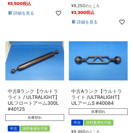
¥
5,500
税込
¥
8,250
のところ
¥
3,300
税込
詳細を見る
詳細を見る
中古Bランク【ウルトラ
中古Aランク【ウルトラ
ライト / ULTRALIGHT】
ライト /ULTRALIGHT】
ULフロートアーム300L
ULアームS #40084
#40125
在庫切れ
在庫切れ
中古
送料最適化可能
中古
送料最適化可能
¥
9,460
のところ