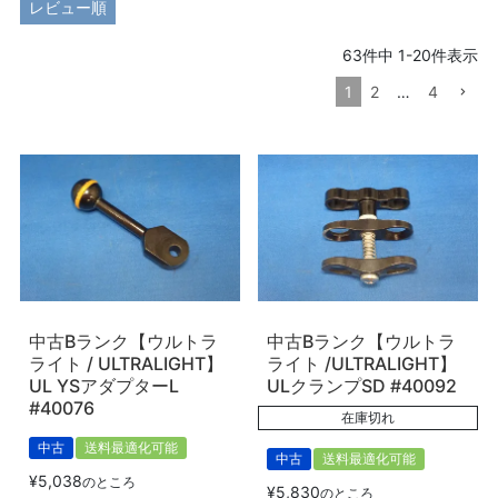
レビュー順
63
件中
1
-
20
件表示
1
2
…
4
中古Bランク【ウルトラ
中古Bランク【ウルトラ
ライト / ULTRALIGHT】
ライト /ULTRALIGHT】
UL YSアダプターL
ULクランプSD #40092
#40076
在庫切れ
中古
送料最適化可能
中古
送料最適化可能
¥
5,038
のところ
¥
5,830
のところ