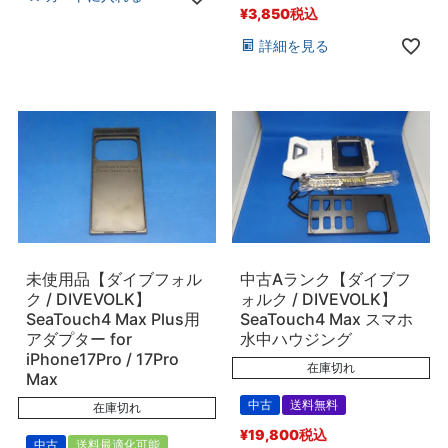
¥
3,850
税込
詳細を見る
未使用品【ダイブフォル
中古Aランク【ダイブフ
ク / DIVEVOLK】
ォルク / DIVEVOLK】
SeaTouch4 Max Plus用
SeaTouch4 Max スマホ
アダプター for
水中ハウジング
iPhone17Pro / 17Pro
在庫切れ
Max
中古
送料無料
在庫切れ
¥
19,800
税込
中古
送料最適化可能