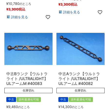
¥
10,780
のところ
¥
3,300
税込
¥
3,300
税込
詳細を見る
詳細を見る
中古Bランク【ウルトラ
中古Aランク【ウルトラ
ライト /ULTRALIGHT】
ライト /ULTRALIGHT】
ULアームM #40083
ULアームL #40082
在庫切れ
在庫切れ
中古
送料最適化可能
中古
送料最適化可能
¥
9,460
¥
14,300
のところ
のところ