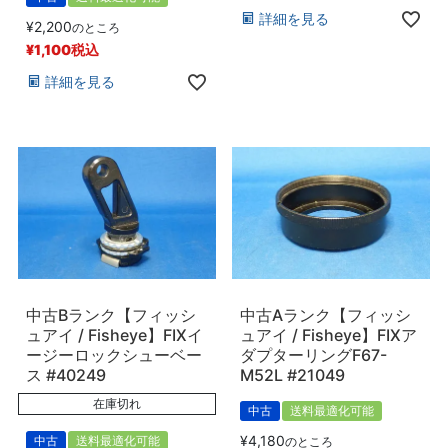
詳細を見る
¥
2,200
のところ
¥
1,100
税込
詳細を見る
中古Bランク【フィッシ
中古Aランク【フィッシ
ュアイ / Fisheye】FIXイ
ュアイ / Fisheye】FIXア
ージーロックシューベー
ダプターリングF67-
ス #40249
M52L #21049
在庫切れ
中古
送料最適化可能
¥
4,180
中古
送料最適化可能
のところ