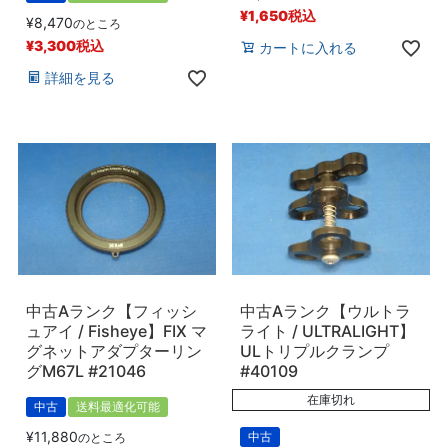
¥
1,650
税込
¥
8,470
のところ
¥
3,300
税込
カートに入れる
詳細を見る
中古Aランク【フィッシ
中古Aランク【ウルトラ
ュアイ / Fisheye】FIX マ
ライト / ULTRALIGHT】
グネットアダプターリン
ULトリプルクランプ
グM67L #21046
#40109
在庫切れ
中古
送料最適化可能
¥
11,880
中古
のところ