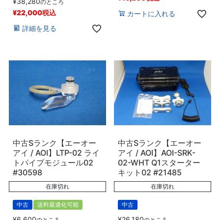
¥
38,280
のところ
¥
22,000
税込
カートに入れる
詳細を見る
中古Sランク【エーオー
中古Sランク【エーオー
アイ / AOI】LTP-02 ライ
アイ / AOI】AOI-SRK-
トパイプモジュール02
02-WHT Q1スターター
#30598
キット02 #21485
在庫切れ
在庫切れ
中古
送料最適化可能
中古
¥
6,600
¥
26,180
のところ
のところ