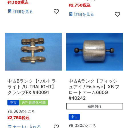
¥
1,100
税込
¥
2,750
税込
詳細を見る
詳細を見る
中古Bランク【ウルトラ
中古Aランク【フィッシ
ライト /ULTRALIGHT】
ュアイ / Fisheye】XB フ
クランプFX #40091
ロートアーム660G
#40242
中古
送料最適化可能
在庫切れ
¥
6,380
のところ
中古
¥
2,750
税込
¥
8,030
のところ
カートに入れる