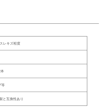
スレキズ程度
2本
プ等
社製と互換性あり