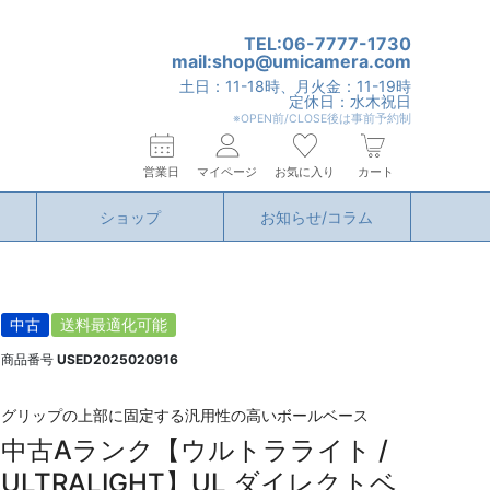
TEL:06-7777-1730
mail:shop@umicamera.com
土日：11-18時、月火金：11-19時
定休日：水木祝日
※OPEN前/CLOSE後は事前予約制
営業日
マイページ
お気に入り
カート
ショップ
お知らせ/コラム
中古
送料最適化可能
商品番号
USED2025020916
グリップの上部に固定する汎用性の高いボールベース
中古Aランク【ウルトラライト /
ULTRALIGHT】UL ダイレクトベ