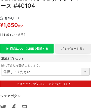
ース #40104
定価
¥
4,180
¥
1,650
税込
[
15
ポイント進呈 ]
商品について
LINE
で相談する
レビューを書く
追加オプション
割れてきたら交換しましょう。
(
必
須
)
ありがとうございます。完売となりました。
シェアボタン