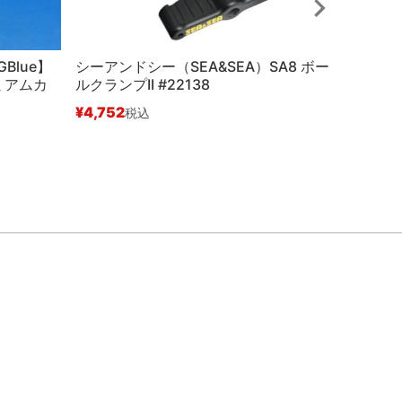
GBlue】
シーアンドシー（SEA&SEA）SA8 ボー
ユーエヌ
レミアムカ
ルクランプII #22138
¥
2,612
¥
4,752
税込