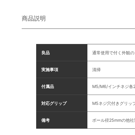
商品説明
良品
通常使用で付く外観の
実施事項
清掃
付属品
M5/M6/インチネジ各
対応グリップ
M5ネジ穴付きグリッ
備考
ボール径25mmの他