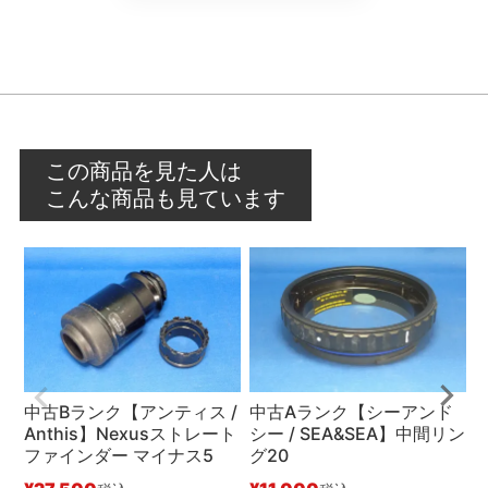
この商品を見た人は
こんな商品も見ています
中古Bランク【アンティス /
中古Aランク【シーアンド
Anthis】Nexusストレート
シー / SEA&SEA】中間リン
Z
ファインダー マイナス5
グ20
ハ