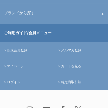
中古ストロボ・ライト
ハウジング
ブランドから探す
中古アームシステム
ストロボ
RGBlue
ご利用ガイド/会員メニュー
中古レンズ・フィルター
ライト
イノン
新規会員登録
メルマガ登録
中古ポート・ギア
アームシステム
シーアンドシー
マイページ
カートを見る
中古水中用品
アクションカメラ(GoPro等)
フィッシュアイ
ログイン
特定商取引法
水中用品
ノーティカム