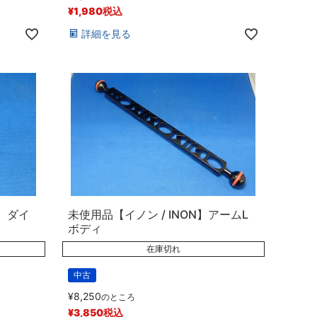
¥
1,980
税込
詳細を見る
N】ダイ
未使用品【イノン / INON】アームL
ボディ
在庫切れ
中古
¥
8,250
のところ
¥
3,850
税込