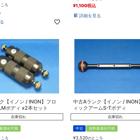
ところ
¥
1,100
税込
込
詳細を見る
る
ク【イノン / INON】フロ
中古Aランク【イノン / INO
Mボディ x2本セット
ィックアームS-Tボディ
在庫切れ
在庫切れ
最適化可能
中古
送料最適化可能
¥
3,520
ところ
のところ