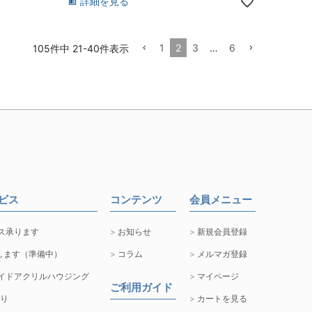
詳細を見る
1
2
3
…
6
105
件中
21
-
40
件表示
ービス
コンテンツ
会員メニュー
ス承ります
お知らせ
新規会員登録
します（準備中）
コラム
メルマガ登録
イドアクリルハウジング
マイページ
ご利用ガイド
取り
カートを見る