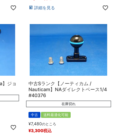
詳細を見る
na】ジョ
中古Sランク【ノーティカム /
Nauticam】NAダイレクトベース1/4
#40376
在庫切れ
中古
送料最適化可能
¥
7,480
のところ
¥
3,300
税込