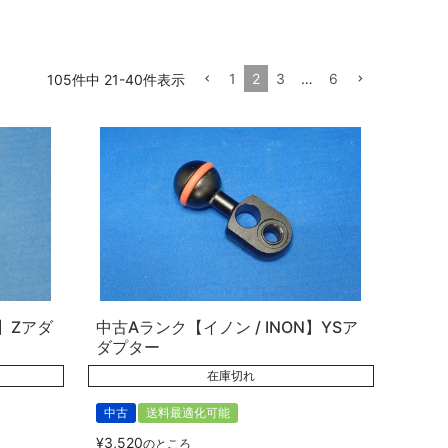
1
2
3
…
6
105
件中
21
-
40
件表示
N】Zアダ
中古Aランク【イノン / INON】YSア
ダプター
在庫切れ
中古
送料最適化可能
¥
3,520
のところ