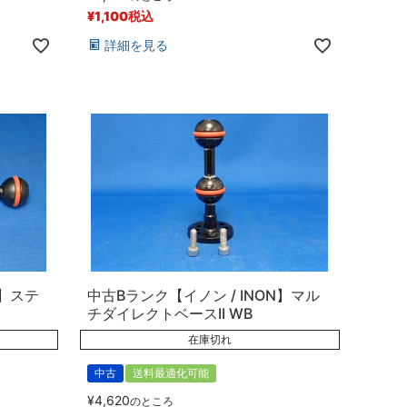
¥
1,100
税込
詳細を見る
N】ステ
中古Bランク【イノン / INON】マル
チダイレクトベースII WB
在庫切れ
中古
送料最適化可能
¥
4,620
のところ