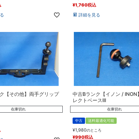
込
¥
1,760
税込
る
詳細を見る
ンク【その他】両手グリップ
中古Bランク【イノン / INO
レクトベースIII
在庫切れ
在庫切れ
中古
送料最適化可能
込
¥
1,980
のところ
¥
990
税込