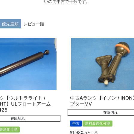
いので中古で十分です。
優先度順
レビュー順
ク【ウルトラライト /
中古Aランク【イノン / INO
IGHT】ULフロートアーム
プターMV
125
在庫切れ
在庫切れ
中古
送料最適化可能
最適化可能
¥
1,980
のところ