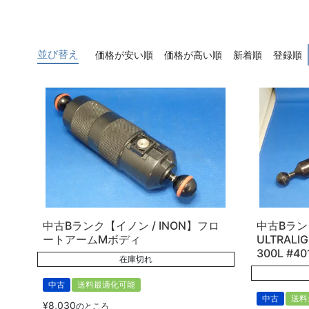
並び替え
価格が安い順
価格が高い順
新着順
登録順
中古Bランク【イノン / INON】フロ
中古Bラン
ートアームMボディ
ULTRAL
300L #40
在庫切れ
中古
送料最適化可能
中古
送料
¥
8,030
のところ