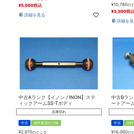
¥
10,780
の
¥
5,500
税込
¥
3,300
税
詳細を見る
詳細を見
中古Aランク【イノン / INON】ステ
中古Bラン
ィックアームSS-Tボディ
ートアーム
在庫切れ
中古
送料最適化可能
中古
送料
¥
2,970
¥
16,060
のところ
の