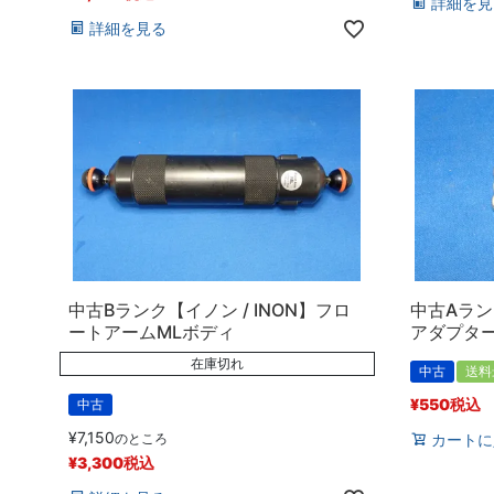
詳細を見
詳細を見る
中古Bランク【イノン / INON】フロ
中古Aラ
ートアームMLボディ
アダプター
在庫切れ
中古
送料
¥
550
税込
中古
¥
7,150
のところ
カートに
¥
3,300
税込