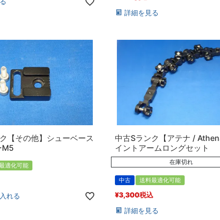
る
詳細を見る
ンク【その他】シューベース
中古Sランク【アテナ / Athe
M5
イントアームロングセット
在庫切れ
最適化可能
中古
送料最適化可能
¥
3,300
税込
入れる
詳細を見る