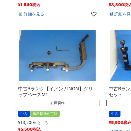
¥
1,540
税込
¥
8,800
税
詳細を見る
詳細を見
中古Bランク【イノン / INON】グリ
中古Bラ
ップベースM1
セット
在庫切れ
中古
送料最適化可能
中古
¥
13,200
¥
5,500
税
のところ
¥
5,500
税込