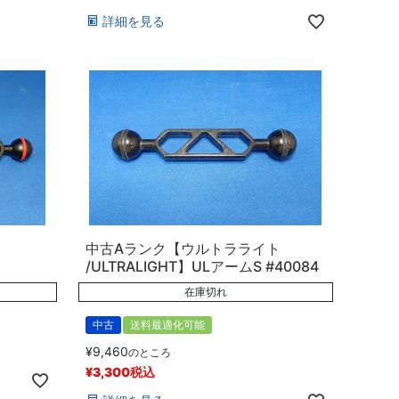
詳細を見る
中古Aランク【ウルトラライト
/ULTRALIGHT】ULアームS #40084
在庫切れ
中古
送料最適化可能
¥
9,460
のところ
¥
3,300
税込