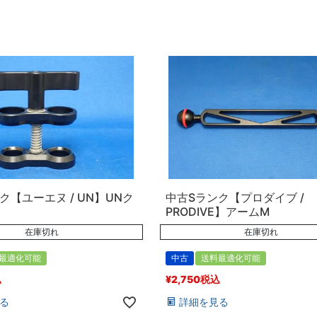
ク【ユーエヌ / UN】UNク
中古Sランク【プロダイブ /
PRODIVE】アームM
在庫切れ
在庫切れ
最適化可能
中古
送料最適化可能
込
¥
2,750
税込
る
詳細を見る