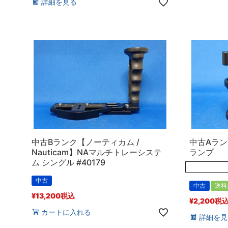
詳細を見る
中古Bランク【ノーティカム /
中古Aラン
Nauticam】NAマルチトレーシステ
ランプ
ム シングル #40179
中古
中古
送料
¥
13,200
税込
¥
2,200
税
カートに入れる
詳細を見