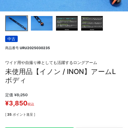
中古
商品番号
URU2025030235
ワイド用や自撮り棒としても活躍するロングアーム
未使用品【イノン / INON】アームL
ボディ
定価
¥
8,250
¥
3,850
税込
[
35
ポイント進呈 ]