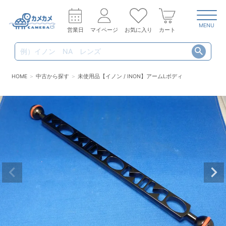
MENU
営業日
マイページ
お気に入り
カート
HOME
中古から探す
未使用品【イノン / INON】アームLボディ