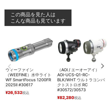
この商品を見た人は
こんな商品も見ています
ウィーファイン
（AOI / エーオーアイ）
（WEEFINE）水中ライト
AOI-UCS-Q1-RC-
WF SmartFocus 1200FR
BLK/WHT ウルトラコンパ
2025II #30617
クトストロボ RC
#
#30572/30573
¥
26,532
¥
税込
¥
82,280
税込