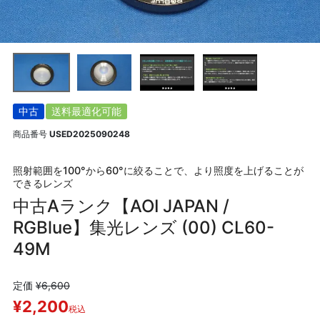
中古
送料最適化可能
商品番号
USED2025090248
照射範囲を100°から60°に絞ることで、より照度を上げることが
できるレンズ
中古Aランク【AOI JAPAN /
RGBlue】集光レンズ (00) CL60-
49M
定価
¥
6,600
¥
2,200
税込