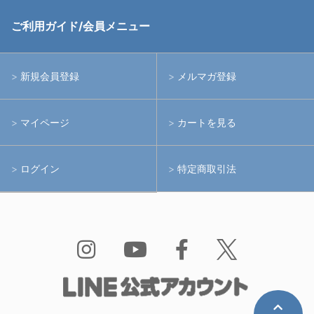
ストロボ
RGBlue
ご利用ガイド/会員メニュー
中古レンズ・フィルター
ライト
イノン
新規会員登録
メルマガ登録
中古ポート・ギア
アームシステム
シーアンドシー
マイページ
カートを見る
中古水中用品
アクションカメラ(GoPro等)
フィッシュアイ
ログイン
特定商取引法
水中用品
ノーティカム
Bism