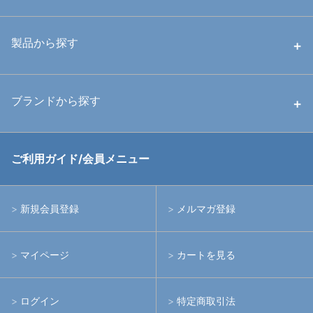
中古ハウジング
製品から探す
中古ストロボ・ライト
ハウジング
ブランドから探す
中古アームシステム
ストロボ
RGBlue
ご利用ガイド/会員メニュー
中古レンズ・フィルター
ライト
イノン
新規会員登録
メルマガ登録
中古ポート・ギア
アームシステム
シーアンドシー
マイページ
カートを見る
中古水中用品
アクションカメラ(GoPro等)
フィッシュアイ
ログイン
特定商取引法