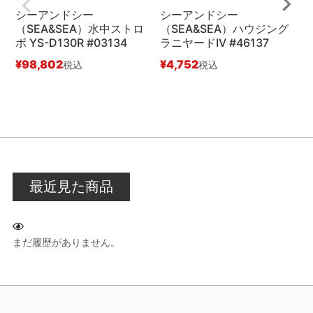
シーアンドシー
シーアンドシー
（SEA&SEA）水中ストロ
（SEA&SEA）ハウジング
（
ボ YS-D130R #03134
ラニヤードIV #46137
マ
¥
98,802
¥
4,752
税込
税込
¥
最近見た商品
まだ履歴がありません。