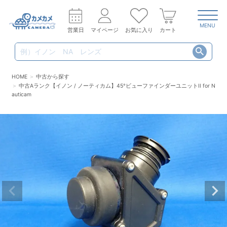
MENU
営業日
マイページ
お気に入り
カート
HOME
中古から探す
中古Aランク【イノン / ノーティカム】45°ビューファインダーユニットII for N
auticam