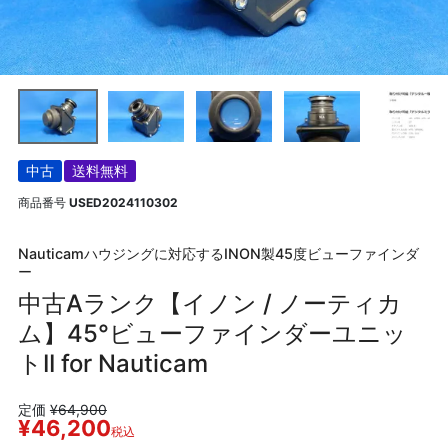
中古
送料無料
商品番号
USED2024110302
Nauticamハウジングに対応するINON製45度ビューファインダ
ー
中古Aランク【イノン / ノーティカ
ム】45°ビューファインダーユニッ
トII for Nauticam
定価
¥
64,900
¥
46,200
税込