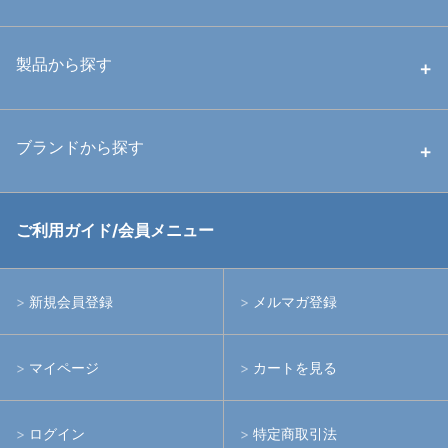
中古ハウジング
製品から探す
中古ストロボ・ライト
ハウジング
ブランドから探す
中古アームシステム
ストロボ
RGBlue
ご利用ガイド/会員メニュー
中古レンズ・フィルター
ライト
イノン
新規会員登録
メルマガ登録
中古ポート・ギア
アームシステム
シーアンドシー
マイページ
カートを見る
中古水中用品
アクションカメラ(GoPro等)
フィッシュアイ
ログイン
特定商取引法