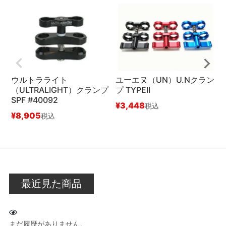
ウルトラライト
ユーエヌ（UN）U.Nクラン
（ULTRALIGHT）クランプ
プ TYPEII
SPF #40092
¥
3,448
¥
税込
¥
8,905
税込
最近見た商品
まだ履歴がありません。