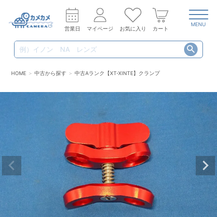
MENU
営業日
マイページ
お気に入り
カート
HOME
中古から探す
中古Aランク【XT-XINTE】クランプ