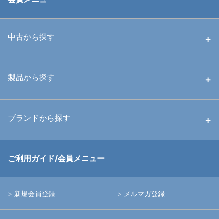
中古から探す
中古ハウジング
製品から探す
中古ストロボ・ライト
ハウジング
ブランドから探す
中古アームシステム
ストロボ
RGBlue
ご利用ガイド/会員メニュー
中古レンズ・フィルター
ライト
イノン
新規会員登録
メルマガ登録
中古ポート・ギア
アームシステム