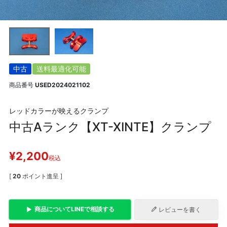
中古
送料最適化可能
商品番号
USED2024021102
レッドカラーが映えるクランプ
中古Aランク【XT-XINTE】クランプ
¥
2,200
税込
[
20
ポイント進呈 ]
商品について
LINE
で相談する
レビューを書く