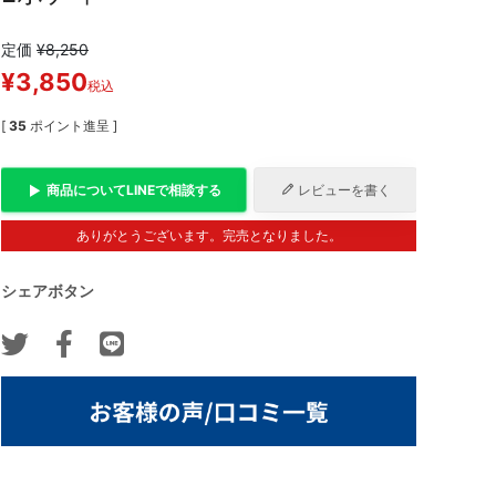
定価
¥
8,250
¥
3,850
税込
[
35
ポイント進呈 ]
商品について
LINE
で相談する
レビューを書く
ありがとうございます。完売となりました。
シェアボタン