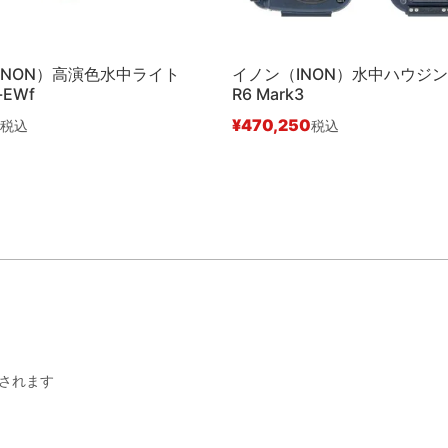
INON）高演色水中ライト
イノン（INON）水中ハウジング
-EWf
R6 Mark3
¥
470,250
税込
税込
されます