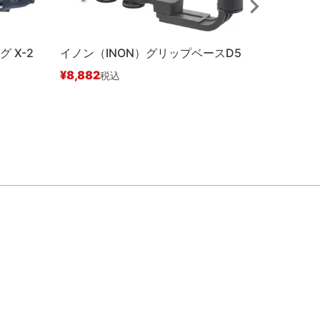
 X-2
イノン（INON）グリップベースD5
（AOI 
ドグリップ
¥
8,882
税込
¥
26,18