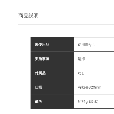
商品説明
未使用品
使用歴なし
実施事項
清掃
付属品
なし
仕様
有効長320mm
備考
約74g (淡水)