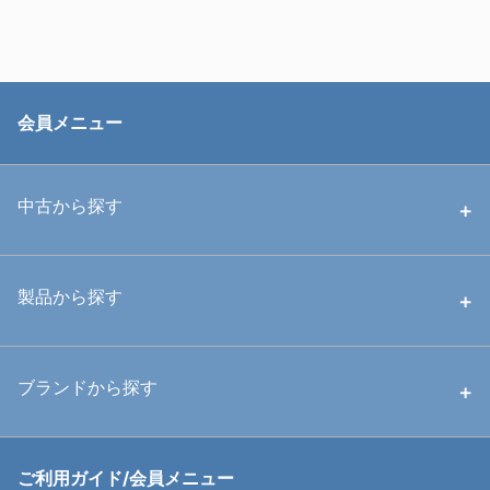
会員メニュー
中古から探す
中古ハウジング
製品から探す
中古ストロボ・ライト
ハウジング
ブランドから探す
中古アームシステム
ストロボ
RGBlue
ご利用ガイド/会員メニュー