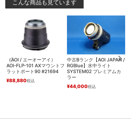
こんな商品も見ています
（AOI / エーオーアイ）
中古Bランク【AOI JAPAN /
（
AOI-FLP-101 AXマウントフ
RGBlue】水中ライト
A
ラットポート90 #21694
SYSTEM02 プレミアムカ
レ
ラー
¥
88,880
¥
税込
¥
44,000
税込