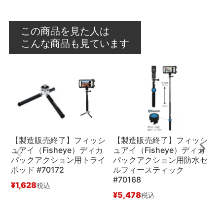
この商品を見た人は
こんな商品も見ています
【製造販売終了】フィッシ
【製造販売終了】フィッシ
ュアイ（Fisheye）ディカ
ュアイ（Fisheye）ディカ
（
パックアクション用トライ
パックアクション用防水セ
1
ポッド #70172
ルフィースティック
(
#70168
N
¥
1,628
税込
¥
5,478
¥
税込