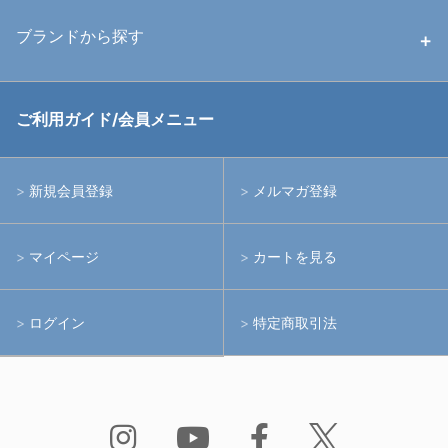
中古ストロボ・ライト
ハウジング
ブランドから探す
中古アームシステム
ストロボ
RGBlue
ご利用ガイド/会員メニュー
中古レンズ・フィルター
ライト
イノン
新規会員登録
メルマガ登録
中古ポート・ギア
アームシステム
シーアンドシー
マイページ
カートを見る
中古水中用品
アクションカメラ(GoPro等)
フィッシュアイ
ログイン
特定商取引法
水中用品
ノーティカム
Bism