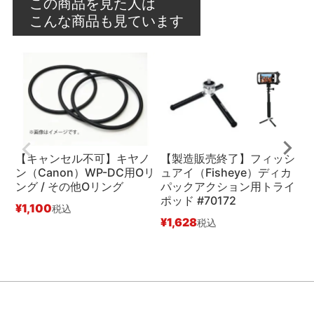
この商品を見た人は
こんな商品も見ています
【キャンセル不可】キヤノ
【製造販売終了】フィッシ
ン（Canon）WP-DC用Oリ
ュアイ（Fisheye）ディカ
ング / その他Oリング
パックアクション用トライ
ポッド #70172
¥
1,100
税込
#
¥
1,628
税込
¥