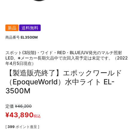
新品
送料無料
商品番号
EL3500M
スポット(3段階)・ワイド・RED・BLUE/UV発光のマルチ照射
LED。※メーカー長期欠品中で次回入荷予定は未定です。（2022
年4月5日現在）
【製造販売終了】エポックワールド
（EpoqueWorld）水中ライト EL-
3500M
定価
¥
46,200
¥
43,890
税込
[
399
ポイント進呈 ]