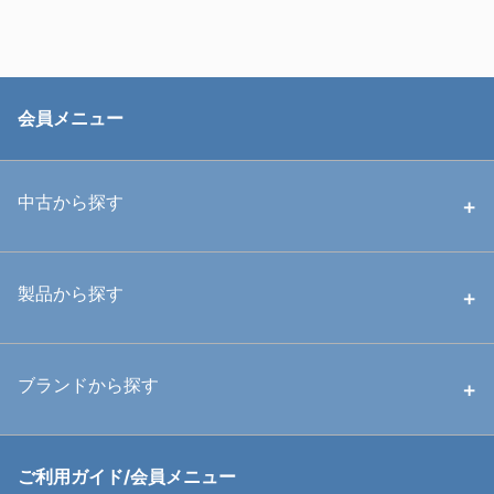
会員メニュー
中古から探す
中古ハウジング
製品から探す
中古ストロボ・ライト
ハウジング
ブランドから探す
中古アームシステム
ストロボ
RGBlue
ご利用ガイド/会員メニュー