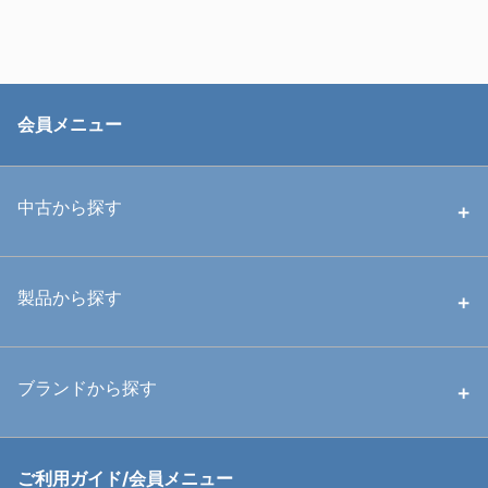
会員メニュー
中古から探す
中古ハウジング
製品から探す
中古ストロボ・ライト
ハウジング
ブランドから探す
中古アームシステム
ストロボ
RGBlue
ご利用ガイド/会員メニュー