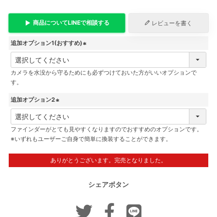
商品について
LINE
で相談する
レビューを書く
追加オプション1(おすすめ)
(
必
カメラを水没から守るためにも必ずつけておいた方がいいオプションで
須
す。
)
追加オプション2
(
必
ファインダーがとても見やすくなりますのでおすすめのオプションです。
須
※いずれもユーザーご自身で簡単に換装することができます。
)
ありがとうございます。完売となりました。
シェアボタン