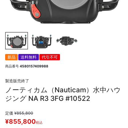
新品
送料無料
代引不可
商品番号
4580157409988
製造販売終了
ノーティカム（Nauticam）水中ハウ
ジング NA R3 3FG #10522
定価
¥
855,800
¥
855,800
税込