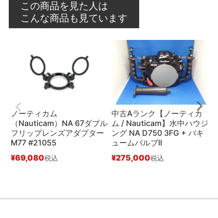
この商品を見た人は
こんな商品も見ています
ノーティカム
中古Aランク【ノーティカ
（Nauticam）NA 67ダブル
ム / Nauticam】水中ハウジ
フリップレンズアダプター
ング NA D750 3FG + バキ
M77 #21055
ュームバルブII
ン
#
¥
69,080
¥
275,000
税込
税込
¥