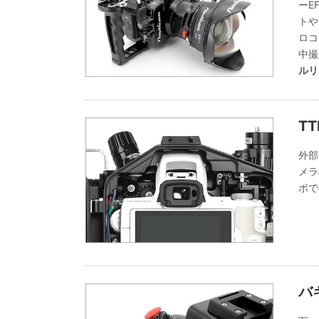
ーE
トや
ロコ
中撮
ルリ
T
外部
メラ
ボで
バ