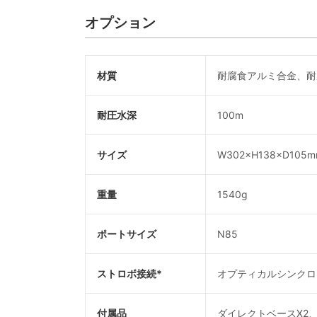
オプション
材質
耐腐食アルミ合金、耐
耐圧水深
100m
サイズ
W302×H138×D105
重量
1540g
ポートサイズ
N85
ストロボ接続*
オプティカルシンクロコ
付属品
ダイレクトベースX2