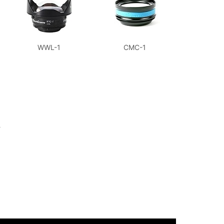
WWL-1
CMC-1
タ