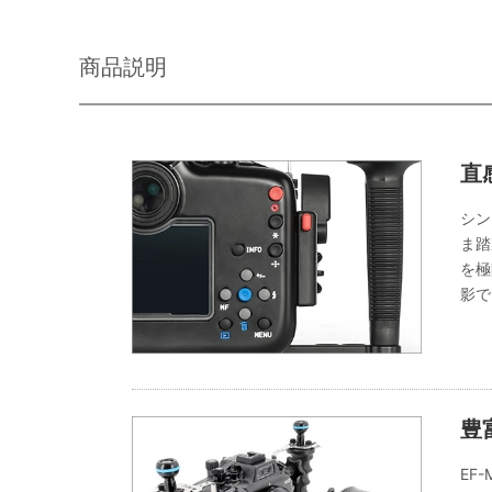
商品説明
直
シン
ま踏
を極
影で
豊
EF