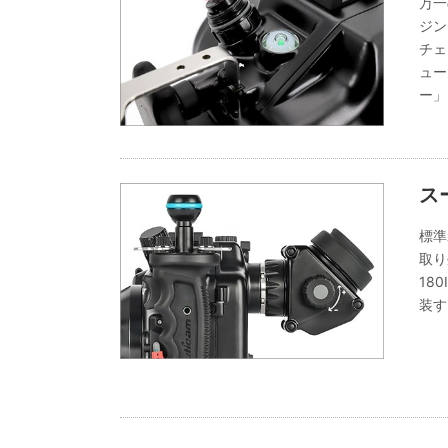
万一
ジン
チェ
ュー
ー」
ス
標準
取り
18
装す