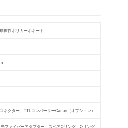
摩擦性ポリカーボネート
mm
ネクター、TTLコンバーターCanon（オプション）
、光ファイバーアダプター、スペアOリング、Oリング