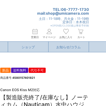
TEL:06-7777-1730
mail:shop@umicamera.com
土日：11-18時、月火金：11-19時
定休日：水木祝日
※OPEN前/CLOSE後は事前予約制
営業日
マイページ
お気に入り
カート
ショップ
お知らせ/コラム
新品
送料無料
代引不可
商品番号
4580157401821
Canon EOS Kiss M2対応
【製造販売終了/在庫なし】ノーテ
ィカム（Nauticam）水中ハウジ