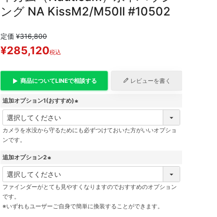
ング NA KissM2/M50II #10502
定価
¥
316,800
¥
285,120
税込
商品について
LINE
で相談する
レビューを書く
追加オプション1(おすすめ)
(
必
カメラを水没から守るためにも必ずつけておいた方がいいオプショ
須
ンです。
)
追加オプション2
(
必
ファインダーがとても見やすくなりますのでおすすめのオプション
須
です。
)
※いずれもユーザーご自身で簡単に換装することができます。