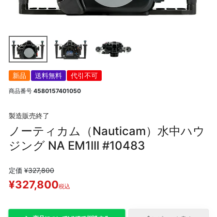
新品
送料無料
代引不可
商品番号
4580157401050
製造販売終了
ノーティカム（Nauticam）水中ハウ
ジング NA EM1III #10483
定価
¥
327,800
¥
327,800
税込