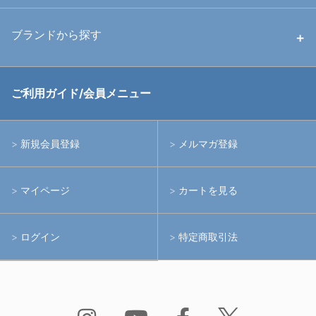
中古ストロボ・ライト
ハウジング
ブランドから探す
中古アームシステム
ストロボ
RGBlue
ご利用ガイド/会員メニュー
中古レンズ・フィルター
ライト
イノン
新規会員登録
メルマガ登録
中古ポート・ギア
アームシステム
シーアンドシー
マイページ
カートを見る
中古水中用品
アクションカメラ(GoPro等)
フィッシュアイ
ログイン
特定商取引法
水中用品
ノーティカム