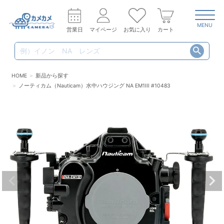
MENU
営業日
マイページ
お気に入り
カート
HOME
新品から探す
ノーティカム（Nauticam）水中ハウジング NA EM1III #10483