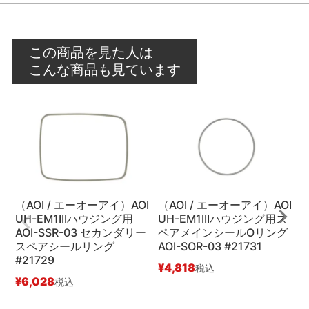
この商品を見た人は
こんな商品も見ています
（AOI / エーオーアイ）AOI
（AOI / エーオーアイ）AOI
UH-EM1IIIハウジング用
UH-EM1IIIハウジング用ス
AOI-SSR-03 セカンダリー
ペアメインシールOリング
スペアシールリング
AOI-SOR-03 #21731
9
#21729
¥
4,818
税込
1
¥
6,028
税込
T
¥