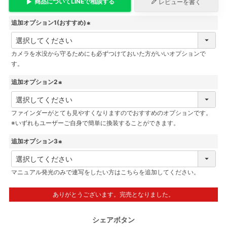
商品について
LINE
で相談する
レビューを書く
追加オプション1(おすすめ)
(
必
カメラを水没から守るためにも必ずつけておいた方がいいオプションで
須
す。
)
追加オプション2
(
必
ファインダーがとても見やすくなりますのでおすすめのオプションです。
須
※いずれもユーザーご自身で簡単に換装することができます。
)
追加オプション3
(
必
マニュアル発光のみで連写をしたい方はこちらを追加してください。
須
)
ありがとうございます。完売となりました。
シェアボタン