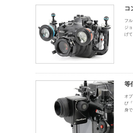
コ
フル
ジョ
げて
等
オプ
び『
身で