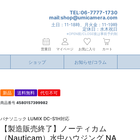
TEL:06-7777-1730
mail:shop@umicamera.com
土日：11-18時、月火金：11-19時
定休日：水木祝日
※OPEN前/CLOSE後は事前予約制
営業日
マイページ
お気に入り
カート
ショップ
お知らせ/コラム
新品
送料無料
代引不可
商品番号
4580157399982
パナソニック LUMIX DC-S1H対応
【製造販売終了】ノーティカム
（Nauticam）水中ハウジング NA