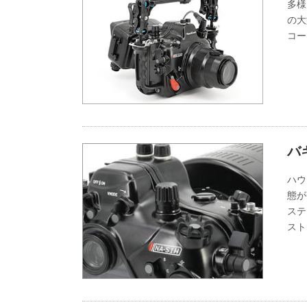
多様
の大
コー
バ
ハウ
態が
ステ
スト