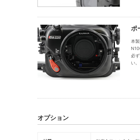
ポ
本製
N1
必ず
い。
オプション