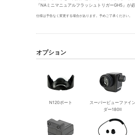
『NAミニマニュアルフラッシュトリガーGH5』が必
仕様は予告なく変更する場合があります。予めご了承ください。
オプション
N120ポート
スーパービューファイ
ダー180II