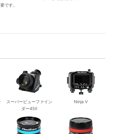
要です。
ン
スーパービューファイン
Ninja V
ダー45II