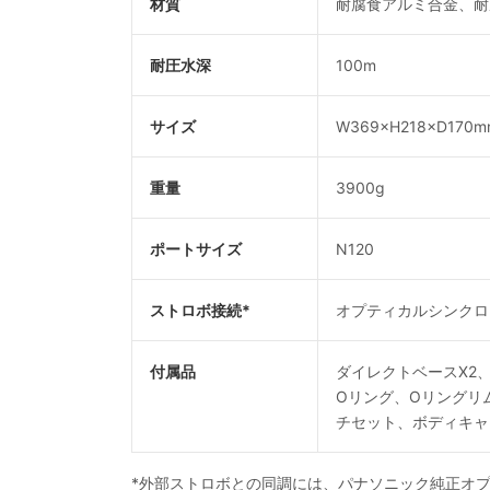
材質
耐腐食アルミ合金、耐
耐圧水深
100m
サイズ
W369×H218×D170m
重量
3900g
ポートサイズ
N120
ストロボ接続*
オプティカルシンク
付属品
ダイレクトベースX2、
Oリング、Oリングリ
チセット、ボディキャッ
*外部ストロボとの同調には、パナソニック純正オプ