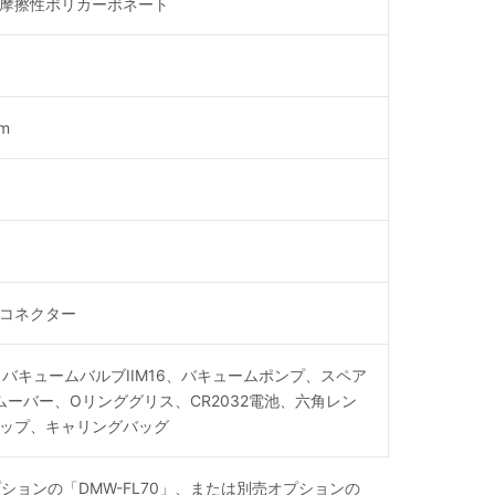
摩擦性ポリカーボネート
m
ロコネクター
バキュームバルブIIM16、バキュームポンプ、スペア
ムーバー、Oリンググリス、CR2032電池、六角レン
プ、キャリングバッグ
ションの「DMW-FL70」、または別売オプションの