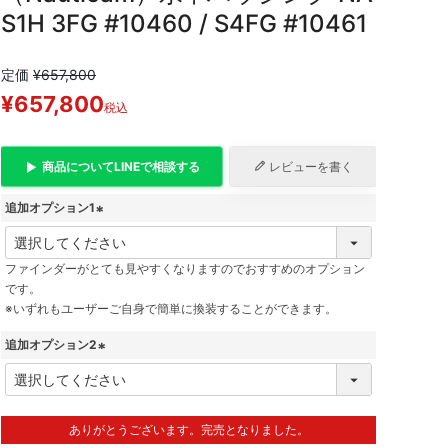
S1H 3FG #10460 / S4FG #10461
定価
¥
657,800
¥
657,800
税込
商品について
LINE
で相談する
レビューを書く
追加オプション1
(
必
ファインダーがとても見やすくなりますのでおすすめのオプション
須
です。
)
※いずれもユーザーご自身で簡単に換装することができます。
追加オプション2
(
必
須
ありがとうございます。完売となりました。
)