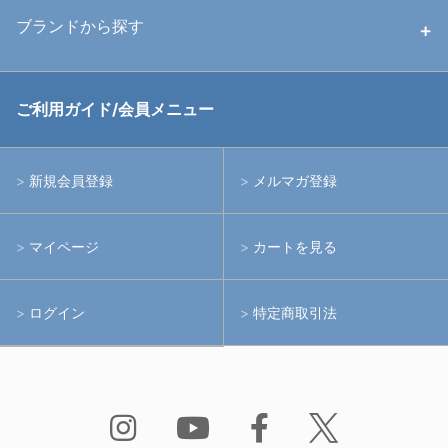
中古ストロボ・ライト
ハウジング
ブランドから探す
中古アームシステム
ストロボ
RGBlue
ご利用ガイド/会員メニュー
中古レンズ・フィルター
ライト
イノン
新規会員登録
メルマガ登録
中古ポート・ギア
アームシステム
シーアンドシー
マイページ
カートを見る
中古水中用品
アクションカメラ(GoPro等)
フィッシュアイ
ログイン
特定商取引法
水中用品
ノーティカム
Bism