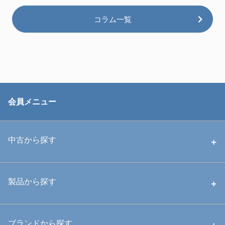
コラム一覧
会員メニュー
中古から探す
中古ハウジング
製品から探す
中古ストロボ・ライト
ハウジング
ブランドから探す