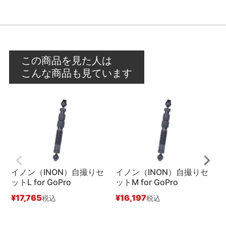
この商品を見た人は
こんな商品も見ています
イノン（INON）自撮りセ
イノン（INON）自撮りセ
ットL for GoPro
ットM for GoPro
ッ
¥
17,765
¥
16,197
¥
税込
税込