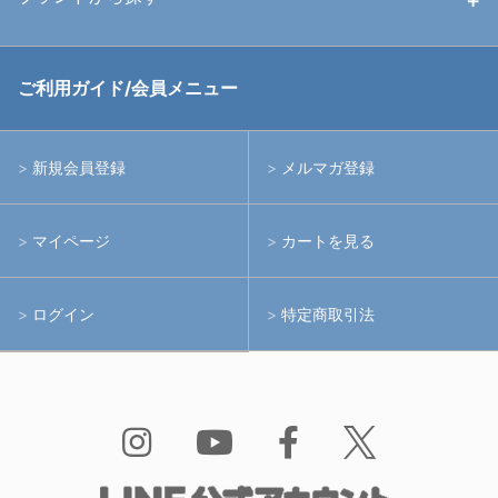
中古アームシステム
ストロボ
RGBlue
ご利用ガイド/会員メニュー
中古レンズ・フィルター
ライト
イノン
新規会員登録
メルマガ登録
中古ポート・ギア
アームシステム
シーアンドシー
マイページ
カートを見る
中古水中用品
アクションカメラ(GoPro等)
フィッシュアイ
ログイン
特定商取引法
水中用品
ノーティカム
Bism