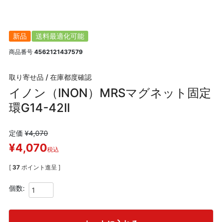
新品
送料最適化可能
商品番号
4562121437579
取り寄せ品 / 在庫都度確認
イノン（INON）MRSマグネット固定
環G14-42II
定価
¥
4,070
¥
4,070
税込
[
37
ポイント進呈 ]