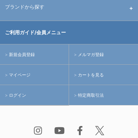
中古ストロボ・ライト
ハウジング
ブランドから探す
中古アームシステム
ストロボ
RGBlue
ご利用ガイド/会員メニュー
中古レンズ・フィルター
ライト
イノン
新規会員登録
メルマガ登録
中古ポート・ギア
アームシステム
シーアンドシー
マイページ
カートを見る
中古水中用品
アクションカメラ(GoPro等)
フィッシュアイ
ログイン
特定商取引法
水中用品
ノーティカム
Bism