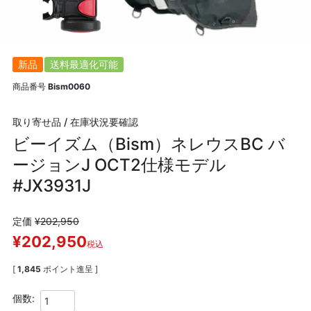
新品
送料最適化可能
商品番号
Bism0060
取り寄せ品 / 在庫状況要確認
ビーイズム（Bism）ネレウスBC バ
ージョンJ OCT2仕様モデル
#JX3931J
定価
¥
202,950
¥
202,950
税込
[
1,845
ポイント進呈 ]