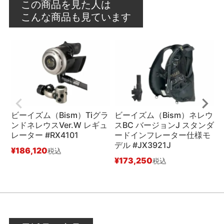
この商品を見た人は
こんな商品も見ています
ビーイズム（Bism）Tiグラ
ビーイズム（Bism）ネレウ
ンドネレウスVer.W レギュ
スBC バージョンJ スタンダ
レーター #RX4101
ードインフレーター仕様モ
デル #JX3921J
モ
¥
186,120
税込
¥
173,250
¥
税込