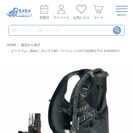
MENU
営業日
マイページ
お気に入り
カート
HOME
新品から探す
ビーイズム（Bism）ネレウスBC バージョンJ OCT2仕様モデル #JX3931J