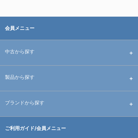
会員メニュー
中古から探す
中古ハウジング
製品から探す
中古ストロボ・ライト
ハウジング
ブランドから探す
中古アームシステム
ストロボ
RGBlue
ご利用ガイド/会員メニュー
中古レンズ・フィルター